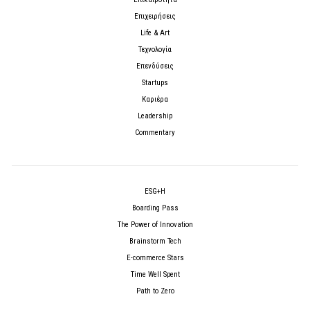
Επιχειρήσεις
Life & Art
Τεχνολογία
Επενδύσεις
Startups
Καριέρα
Leadership
Commentary
ESG+H
Boarding Pass
The Power of Innovation
Brainstorm Tech
E-commerce Stars
Time Well Spent
Path to Zero