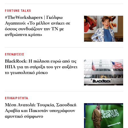
FORTUNE TALKS
#TheWorkshapers | Γκόλφω
Αγαπητού: «Το μέλλον ανήκει σε
όσους συνδυάζουν την ΤΝ με
ανθρώπινη κρίση»
ΕΠΕΝΔΥΣΕΙΣ
BlackRock: Η πώληση ευρώ από τις
ΗΠΑ για τη στήριξη του γεν αυξάνει
το γεωπολιτικό ρίσκο
ΕΠΙΚΑΙΡΟΤΗΤΑ
Μέση Ανατολή: Τουρκία, Σαουδική
Αραβία και Πακιστάν υπογράφουν
αμυντικό σύμφωνο