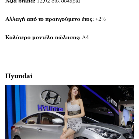
Αξία brand:
12,02 δισ. δολάρια
Αλλαγή από το προηγούμενο έτος:
+2%
Καλύτερο μοντέλο πώλησης:
Α4
Hyundai