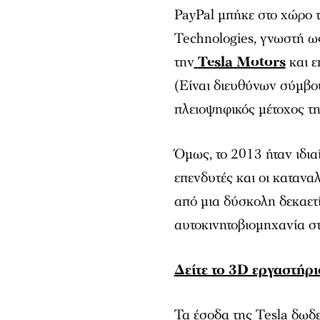
PayPal μπήκε στο χώρο 
Technologies, γνωστή ω
την
Tesla Motors
και ε
(Είναι διευθύνων σύμβο
πλειοψηφικός μέτοχος της
Όμως, το 2013 ήταν ιδι
επενδυτές και οι κατανα
από μια δύσκολη δεκαετί
αυτοκινητοβιομηχανία σ
Δείτε το 3D εργαστήρ
Τα έσοδα της Tesla δωδε