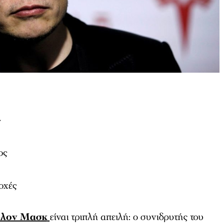
y
ος
οχές
λον Μασκ
είναι τριπλή απειλή: ο συνιδρυτής του