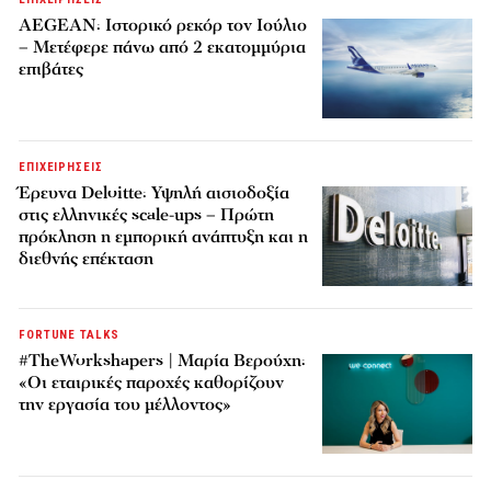
AEGEAN: Ιστορικό ρεκόρ τον Ιούλιο
– Μετέφερε πάνω από 2 εκατομμύρια
επιβάτες
ΕΠΙΧΕΙΡΗΣΕΙΣ
Έρευνα Deloitte: Υψηλή αισιοδοξία
στις ελληνικές scale-ups – Πρώτη
πρόκληση η εμπορική ανάπτυξη και η
διεθνής επέκταση
FORTUNE TALKS
#TheWorkshapers | Μαρία Βερούχη:
«Οι εταιρικές παροχές καθορίζουν
την εργασία του μέλλοντος»