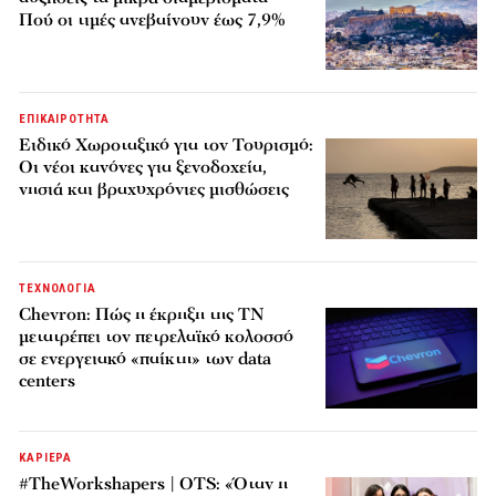
Πού οι τιμές ανεβαίνουν έως 7,9%
ΕΠΙΚΑΙΡΟΤΗΤΑ
Ειδικό Χωροταξικό για τον Τουρισμό:
Οι νέοι κανόνες για ξενοδοχεία,
νησιά και βραχυχρόνιες μισθώσεις
ΤΕΧΝΟΛΟΓΙΑ
Chevron: Πώς η έκρηξη της ΤΝ
μετατρέπει τον πετρελαϊκό κολοσσό
σε ενεργειακό «παίκτη» των data
centers
ΚΑΡΙΕΡΑ
#TheWorkshapers | OTS: «Όταν η