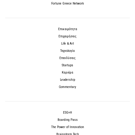
Fortune Greece Network
Επικαιρότητα
Επιχειρήσεις
Life & Art
Τεχνολογία
Επενδύσεις
Startups
Καριέρα
Leadership
Commentary
ESG+H
Boarding Pass
The Power of Innovation
Brainstorm Tech