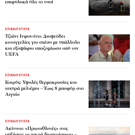
επιφυλακή όλο το νησί
ΕΠΙΚΑΙΡΟΤΗΤΑ
Τζιάνι Ινφαντίνο: Διαψεύδει
καταγγελίες για σχέση με υπάλληλο
και εξαψήφια αποζημίωση από την
UEFA
ΕΠΙΚΑΙΡΟΤΗΤΑ
Καιρός: Υψηλές θερμοκρασίες και
ισχυρά μελτέμια – Έως 8 μποφόρ στο
Αιγαίο
ΕΠΙΚΑΙΡΟΤΗΤΑ
Ακίνητα: «Πρωταθλητές» στις
αυξήσεις τα μικρά διαμερίσματα –