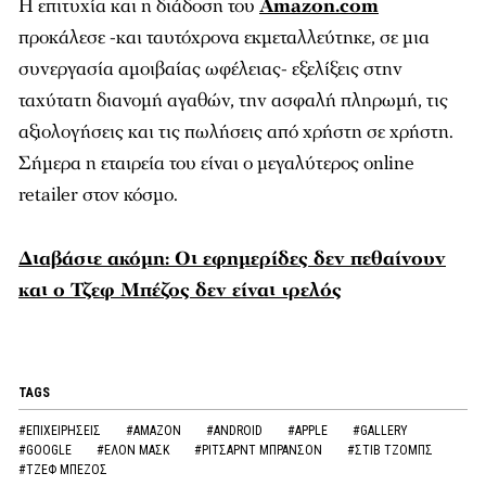
Η επιτυχία και η διάδοση του
Amazon.com
προκάλεσε -και ταυτόχρονα εκμεταλλεύτηκε, σε μια
συνεργασία αμοιβαίας ωφέλειας- εξελίξεις στην
ταχύτατη διανομή αγαθών, την ασφαλή πληρωμή, τις
αξιολογήσεις και τις πωλήσεις από χρήστη σε χρήστη.
Σήμερα η εταιρεία του είναι ο μεγαλύτερος online
retailer στον κόσμο.
Διαβάστε ακόμη: Οι εφημερίδες δεν πεθαίνουν
και ο Τζεφ Μπέζος δεν είναι τρελός
TAGS
#ΕΠΙΧΕΙΡΗΣΕΙΣ
#AMAZON
#ANDROID
#APPLE
#GALLERY
#GOOGLE
#ΕΛΟΝ ΜΑΣΚ
#ΡΙΤΣΑΡΝΤ ΜΠΡΑΝΣΟΝ
#ΣΤΙΒ ΤΖΟΜΠΣ
#ΤΖΕΦ ΜΠΕΖΟΣ