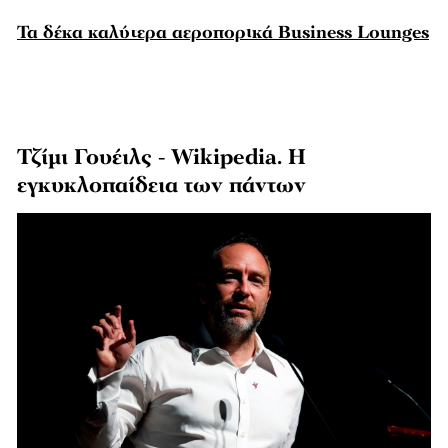
Τα δέκα καλύτερα αεροπορικά Business Lounges
Τζίμι Γουέιλς - Wikipedia. Η
εγκυκλοπαίδεια των πάντων