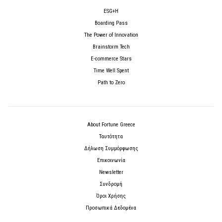
ESG+H
Boarding Pass
The Power of Innovation
Brainstorm Tech
E-commerce Stars
Time Well Spent
Path to Zero
About Fortune Greece
Ταυτότητα
Δήλωση Συμμόρφωσης
Επικοινωνία
Newsletter
Συνδρομή
Όροι Χρήσης
Προσωπικά Δεδομένα