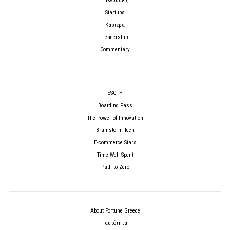
Επενδύσεις
Startups
Καριέρα
Leadership
Commentary
ESG+H
Boarding Pass
The Power of Innovation
Brainstorm Tech
E-commerce Stars
Time Well Spent
Path to Zero
About Fortune Greece
Ταυτότητα