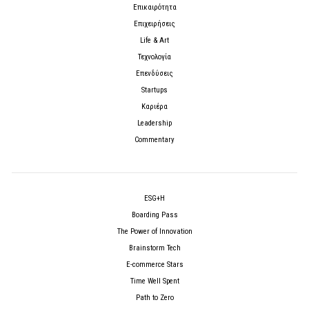
Επικαιρότητα
Επιχειρήσεις
Life & Art
Τεχνολογία
Επενδύσεις
Startups
Καριέρα
Leadership
Commentary
ESG+H
Boarding Pass
The Power of Innovation
Brainstorm Tech
E-commerce Stars
Time Well Spent
Path to Zero