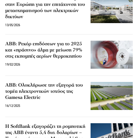
στην Ευρώπη για την επιτάχυνση του
μετασχηματισμού των ηλεκτρικών
δικτύων
13/05/2026
ABB: Ρεκόρ επιδόσεων για το 2025
και «πράσινο» άλμα με μείωση 79%
στις εκπομπές αερίων θερμοκηπίου
19/02/2026
ABB: Ολοκλήρωσε την εξαγορά του
τομέα ηλεκτρονικών ισχύος της
Gamesa Electric
16/12/2025
Η SoftBank εξαγοράζει τη ρομποτική
της ABB έναντι 5,4 δισ. δολαρίων –