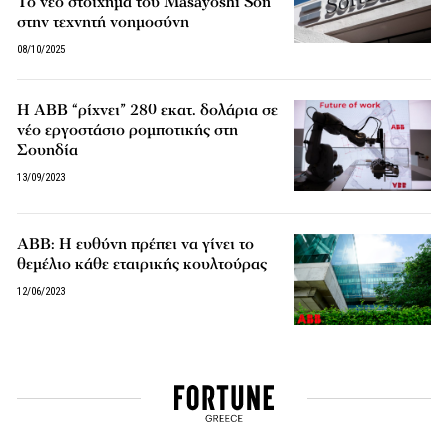
Το νέο στοίχημα του Masayoshi Son
στην τεχνητή νοημοσύνη
08/10/2025
Η ABB “ρίχνει” 280 εκατ. δολάρια σε
νέο εργοστάσιο ρομποτικής στη
Σουηδία
13/09/2023
ABB: Η ευθύνη πρέπει να γίνει το
θεμέλιο κάθε εταιρικής κουλτούρας
12/06/2023