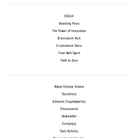
ESG+H
Boarding Pass
The Power of Innovation
Brainstorm Tech
E-commerce Stars
Time Well Spent
Path to Zero
About Fortune Greece
Ταυτότητα
Δήλωση Συμμόρφωσης
Επικοινωνία
Newsletter
Συνδρομή
Όροι Χρήσης