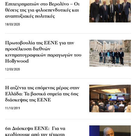
Επιχειρηματιών στο Βερολίνο – Οι
θέσεις της για φιλοεπενδυτικές και
αναπτυξιακές πολιτικές
18/03/2020
Πρωτοβουλία της ΕΕΝΕ για την
προσέλκυση διεθνών
κινηματογραφικών παραγωγών του
Hollywood
12/03/2020
H ατζέντα της επόμενης μέρας στην
Ελλάδα: Τα βασικά σημεία της 6ης
διάσκεψης της ΕΕΝΕ
11/10/2019
6η Διάσκεψη ΕΕΝΕ: Για να
κερδίσουμε από την τέταρτη