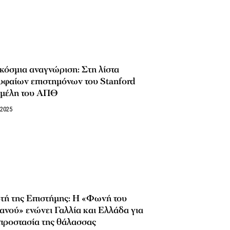
όσμια αναγνώριση: Στη λίστα
υφαίων επιστημόνων του Stanford
 μέλη του ΑΠΘ
/2025
τή της Επιστήμης: Η «Φωνή του
νού» ενώνει Γαλλία και Ελλάδα για
προστασία της θάλασσας