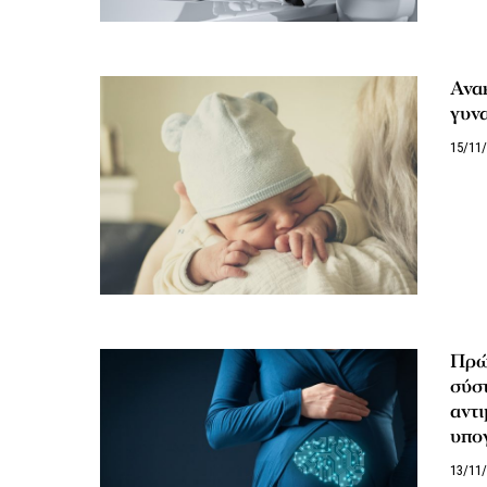
Ανα
γυνα
15/11
Πρώ
σύσ
αντι
υπο
13/11