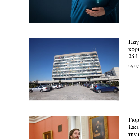
Παγκ
κορ
244
03/11
Γιορ
Ωκεα
την 