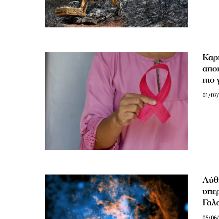
Καρ
αποκ
πιο 
01/07
Λύθη
υπερ
Γαλα
05/06