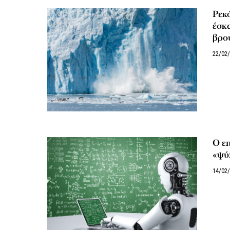
Ρεκό
έσκα
βρο
22/02
Ο επ
«ψύχ
14/02