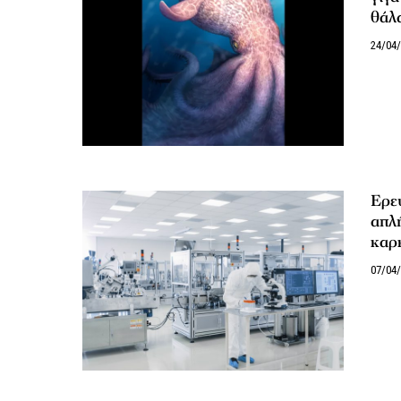
θάλα
24/04
Ερε
απλή
καρ
07/04