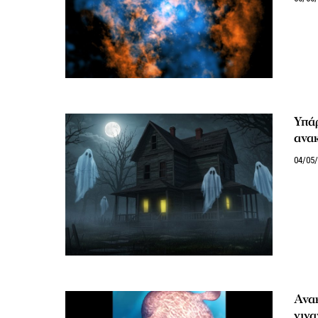
Υπάρ
ανα
04/05
Ανα
γιγα