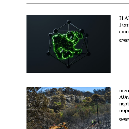
Η AI
Γιατ
επι
07/08
met
Αθην
περί
πυρ
06/08