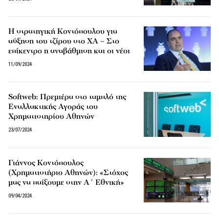
Η στρατηγική Κοντόπουλου για
αύξηση του τζίρου στο ΧΑ – Στο
επίκεντρο η αναβάθμιση και οι νέοι
11/09/2024
Softweb: Πρεμιέρα στο ταμπλό της
Εναλλακτικής Αγοράς του
Χρηματιστηρίου Αθηνών
23/07/2024
Γιάννος Κοντόπουλος
(Χρηματιστήριο Αθηνών): «Στόχος
μας να παίξουμε στην Α΄ Εθνική»
09/04/2024