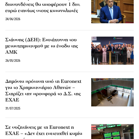
διασυνδέσεις θα αποφέρουν 1 δισ.
ευρώ ετησίως στους καταναλωτές
24/06/2026
Στάσσης (ΔΕΗ): Επιτάχυνση του
μετασχηματισμού με τα έσοδα της
ΑΜΚ
26/05/2026
Δημόσια πρόταση από τη Euronext
για το Χρηματιστήριο Αθηνών –
Στηρίζει την προσφορά το Δ.Σ. της
ΕΧΑΕ
31/07/2025
Σε συζητήσεις με τη Euronext η
ΕΧΑΕ – «Δεν έχει επιτευχθεί καμία