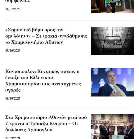
συμφωνία»
24/07/2025
«Σημαντικό βήμα προς την
ομαλότητα» – Σε τροχιά αναβάθμισης
το Χρηματιστήριο Αθηνών
09/10/2024
Κοντόπουλος: Κεντρικός στόχος η
ένταξη του Ελληνικού
Χρηματιστηρίου στις ανεπτυγμένες
αγορές
09/10/2024
Στο Χρηματιστήριο Αθηνών μετά από
7 χρόνια η Τράπεζα Κύπρου – Οι
δηλώσεις Αράπογλου
23/09/2024