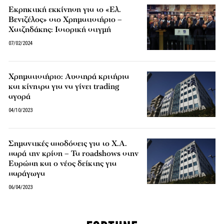
Εκρηκτική εκκίνηση για το «Ελ.
Βενιζέλος» στο Χρηματιστήριο –
Χατζηδάκης: Ιστορική στιγμή
07/02/2024
Χρηματιστήριο: Αυστηρά κριτήρια
και κίνητρα για να γίνει trading
αγορά
04/10/2023
Σημαντικές αποδόσεις για το Χ.Α.
παρά την κρίση – Τα roadshows στην
Ευρώπη και ο νέος δείκτης για
παράγωγα
06/04/2023