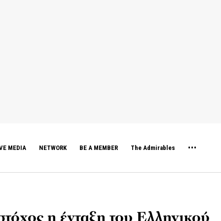
VE MEDIA
NETWORK
BE A MEMBER
The Admirables
στόχος η ένταξη του Ελληνικού