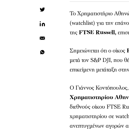
Το Χρηματιστήριο Αθηνώ
(watchlist) για την επά
της
FTSE Russell,
επισ
Σημειώνεται ότι ο οίκος
μετά τον S&P DJI, που θ
επικείμενη μετάταξη στ
Ο Γιάννος Κοντόπουλος
Χρηματιστηρίου Αθη
διεθνούς οίκου FTSE Rus
χρηματιστηρίου σε watch
ανεπτυγμένων αγορών απο