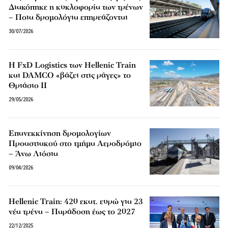
Διακόπηκε η κυκλοφορία των τρένων
– Ποια δρομολόγια επηρεάζονται
30/07/2026
Η FxD Logistics των Hellenic Train
και DAMCO «βάζει στις ράγες» το
Θριάσιο ΙΙ
29/05/2026
Επανεκκίνηση δρομολογίων
Προαστιακού στο τμήμα Αεροδρόμιο
– Άνω Λιόσια
09/04/2026
Hellenic Train: 420 εκατ. ευρώ για 23
νέα τρένα – Παράδοση έως το 2027
22/12/2025