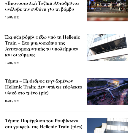
«Επαναστατική Ταξική Αυτοάμυνα»
ανέλαβε την ευθύνη για τη βόμβα
13/04/2025
Έκρηξη βόμβας έξω από τη Hellenic
Train – Στο μικροσκόπιο της
Αντιτρομοκρατικής τα υπολείμματα
και οι κάμερες
12/04/2025
Τέμπη – Πρόεδρος εργαζομένων
Hellenic Train: Δεν υπήρχε εύφλεκτο
υλικό στο τρένο (pic)
02/03/2025
Τέμπη: Παρέμβαση του Ρουβίκωνα
στα γραφεία της Hellenic Train (pics)