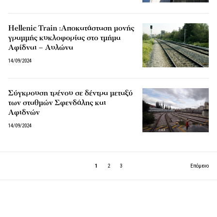
Hellenic Train :Αποκατάσταση μονής
γραμμής κυκλοφορίας στο τμήμα
Αφίδναι – Αυλώνα
14/09/2024
Σύγκρουση τρένου σε δέντρα μεταξύ
των σταθμών Σφενδάλης και
Αφιδνών
14/09/2024
1
2
3
Επόμενο