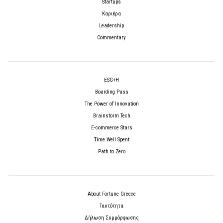
Startups
Καριέρα
Leadership
Commentary
ESG+H
Boarding Pass
The Power of Innovation
Brainstorm Tech
E-commerce Stars
Time Well Spent
Path to Zero
About Fortune Greece
Ταυτότητα
Δήλωση Συμμόρφωσης