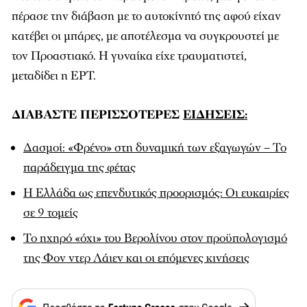
πέρασε την διάβαση με το αυτοκίνητό της αφού είχαν
κατέβει οι μπάρες, με αποτέλεσμα να συγκρουστεί με
τον Προαστιακό. Η γυναίκα είχε τραυματιστεί,
μεταδίδει η ΕΡΤ.
ΔΙΑΒΑΣΤΕ ΠΕΡΙΣΣΟΤΕΡΕΣ
ΕΙΔΗΣΕΙΣ:
Δασμοί: «Φρένο» στη δυναμική των εξαγωγών – Το
παράδειγμα της φέτας
Η Ελλάδα ως επενδυτικός προορισμός: Οι ευκαιρίες
σε 9 τομείς
Το ηχηρό «όχι» του Βερολίνου στον προϋπολογισμό
της Φον ντερ Λάιεν και οι επόμενες κινήσεις