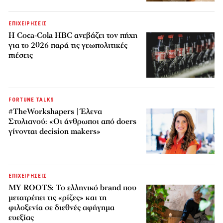
ΕΠΙΧΕΙΡΗΣΕΙΣ
Η Coca-Cola HBC ανεβάζει τον πήχη
για το 2026 παρά τις γεωπολιτικές
πιέσεις
FORTUNE TALKS
#TheWorkshapers | Έλενα
Στυλιανού: «Οι άνθρωποι από doers
γίνονται decision makers»
ΕΠΙΧΕΙΡΗΣΕΙΣ
MY ROOTS: Το ελληνικό brand που
μετατρέπει τις «ρίζες» και τη
φιλοξενία σε διεθνές αφήγημα
ευεξίας