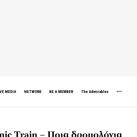
VE MEDIA
NETWORK
BE A MEMBER
The Admirables
nic Train – Ποια δρομολόγια