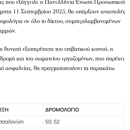
σης που εξήγγειλε η Πανελλήνια Ένωση Προσωπικού
έμπτη 11 Σεπτεμβρίου 2025, θα υπάρξουν αναστολές
ρομολόγια σε όλο το δίκτυο, συμπεριλαμβανομένων
αμμών.
η δυνατή εξυπηρέτηση του επιβατικού κοινού, η
νδρομή και του σωματείου εργαζομένων, που παρέχει
κό ασφαλείας, θα πραγματοποιήσει τα παρακάτω