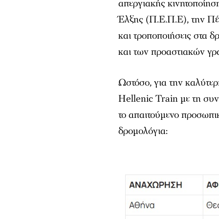
απεργιακής κινητοποίη
Έλξης (Π.Ε.Π.Ε), την Π
και τροποποιήσεις στα δ
και των προαστιακών γρ
Ωστόσο, για την καλύτερ
Hellenic Train με τη συ
το απαιτούμενο προσωπι
δρομολόγια: