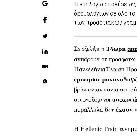
Train λόγω απολύσεων,
δρομολογίων σε όλο το
των προαστιακών γραμ
Σε εξέλιξη η
24ωρη
απε
αντιδρούν σε πρόσφατες
Πανελλήνια Ένωση Προσ
έμπειρων μηχανοδηγ
βρίσκονταν κοντά στη σύν
οι εργαζόμενοι
υποχρεών
παράλληλα
δεν έχουν π
Η Hellenic Train
«ενημε