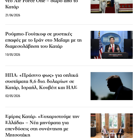
νέο Air Force One – δώρο από το
Κατάρ
21/06/2026
Ρούμπιο-Γουίτκοφ σε μυστικές
επαφές με το Ιράν στο Μαΐαμι με τη
διαμεσολάβηση του Κατάρ
10/05/2026
ΗΠΑ: «Πράσινο φως» για οπλικά
συστήματα 8,6 δισ. δολαρίων σε
Κατάρ, Ισραήλ, Κουβέιτ και ΗΑΕ
02/05/2026
Εμίρης Κατάρ: «Ευχαριστούμε την
Ελλάδα» – Νέα μηνύματα για
επενδύσεις στη συνάντηση με
Μητσοτάκη