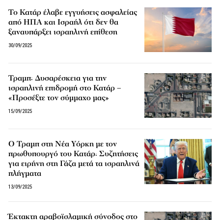
Το Κατάρ έλαβε εγγυήσεις ασφαλείας
από ΗΠΑ και Ισραήλ ότι δεν θα
ξαναυπάρξει ισραηλινή επίθεση
30/09/2025
Τραμπ: Δυσαρέσκεια για την
ισραηλινή επιδρομή στο Κατάρ –
«Προσέξτε τον σύμμαχο μας»
15/09/2025
O Τραμπ στη Νέα Υόρκη με τον
πρωθυπουργό του Κατάρ: Συζητήσεις
για ειρήνη στη Γάζα μετά τα ισραηλινά
πλήγματα
13/09/2025
Έκτακτη αραβοϊσλαμική σύνοδος στο