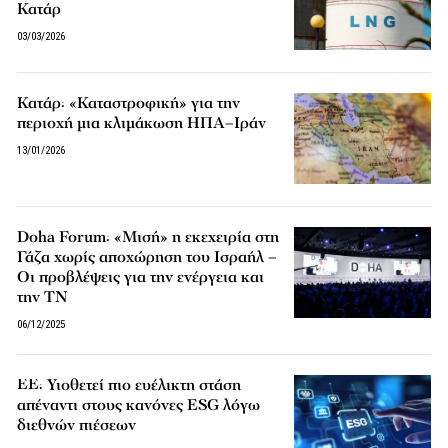
Κατάρ
03/03/2026
Κατάρ: «Καταστροφική» για την
περιοχή μια κλιμάκωση ΗΠΑ–Ιράν
13/01/2026
Doha Forum: «Μισή» η εκεχειρία στη
Γάζα χωρίς αποχώρηση του Ισραήλ –
Οι προβλέψεις για την ενέργεια και
την TN
06/12/2025
ΕΕ: Υιοθετεί πιο ευέλικτη στάση
απέναντι στους κανόνες ESG λόγω
διεθνών πιέσεων