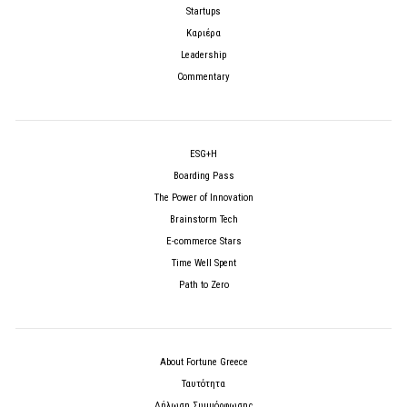
Startups
Καριέρα
Leadership
Commentary
ESG+H
Boarding Pass
The Power of Innovation
Brainstorm Tech
E-commerce Stars
Time Well Spent
Path to Zero
About Fortune Greece
Ταυτότητα
Δήλωση Συμμόρφωσης