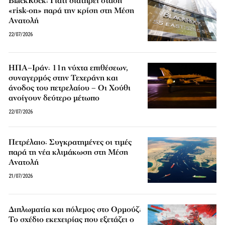
BlackRock: Γιατί διατηρεί στάση
«risk-on» παρά την κρίση στη Μέση
Ανατολή
22/07/2026
ΗΠΑ–Ιράν: 11η νύχτα επιθέσεων,
συναγερμός στην Τεχεράνη και
άνοδος του πετρελαίου – Οι Χούθι
ανοίγουν δεύτερο μέτωπο
22/07/2026
Πετρέλαιο: Συγκρατημένες οι τιμές
παρά τη νέα κλιμάκωση στη Μέση
Ανατολή
21/07/2026
Διπλωματία και πόλεμος στο Ορμούζ:
Το σχέδιο εκεχειρίας που εξετάζει ο