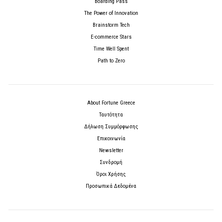
Boarding Pass
The Power of Innovation
Brainstorm Tech
E-commerce Stars
Time Well Spent
Path to Zero
About Fortune Greece
Ταυτότητα
Δήλωση Συμμόρφωσης
Επικοινωνία
Newsletter
Συνδρομή
Όροι Χρήσης
Προσωπικά Δεδομένα