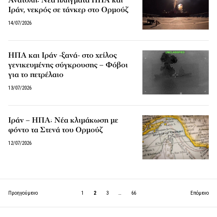
Ιράν, νεκρός σε τάνκερ στο Ορμούζ
14/07/2026
ΗΠΑ και Ιράν -ξανά- στο χείλος
γενικευμένης σύγκρουσης – Φόβοι
για το πετρέλαιο
13/07/2026
Ιράν – ΗΠΑ: Νέα κλιμάκωση με
φόντο τα Στενά του Ορμούζ
12/07/2026
Προηγούμενο
1
2
3
…
66
Επόμενο