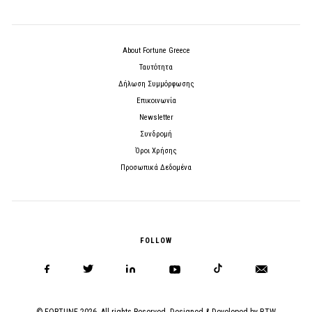
About Fortune Greece
Ταυτότητα
Δήλωση Συμμόρφωσης
Επικοινωνία
Newsletter
Συνδρομή
Όροι Χρήσης
Προσωπικά Δεδομένα
FOLLOW
© FORTUNE 2026. All rights Reserved. Designed & Developed by
BTW