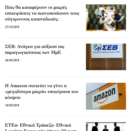
Πώς θα καταφέρουν οι μικρές
επιχειρήσεις να ικανοποιήσουν τους
σύγχρονους καταναλωτές;
27/10/2018
ΣΕΒ: Ανάγκη για αύξηση της
παραγωγικότητας των ΜμΕ
24/09/2018
Η Amazon στοχεύει να γίνει η
«μεγαλύτερη μικρή» επιχείρηση του
κόσμου
18/09/2018
ΕΤΕπ- Εθνική Τράπεζα- Εθνική
Leasing: Συμφωνία ύψους 50 εκατ.