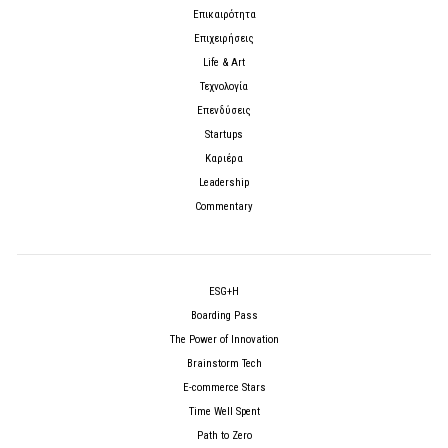
Επικαιρότητα
Επιχειρήσεις
Life & Art
Τεχνολογία
Επενδύσεις
Startups
Καριέρα
Leadership
Commentary
ESG+H
Boarding Pass
The Power of Innovation
Brainstorm Tech
E-commerce Stars
Time Well Spent
Path to Zero