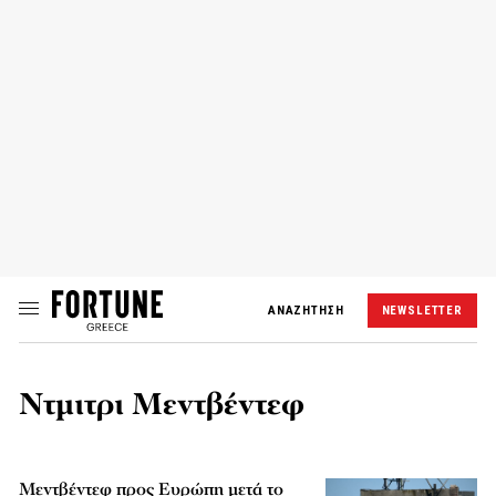
ΑΝΑΖΗΤΗΣΗ
NEWSLETTER
Ντμιτρι Μεντβέντεφ
Μεντβέντεφ προς Ευρώπη μετά το