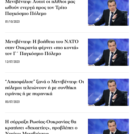
Μεντβέντεφ: Αυτοί οι ηλίθιοι μας
ωθούν ενεργά προς τον Τρίτο
Παγκόσμιο Πόλεμο
01/10/2023
Μεντβέντεφ: H βοήθεια του NATO
στην Ουκρανία φέρνει «πιο κοντά»
τον Γ΄ Παγκόσμιο Πόλεμο
12/07/2023
“Απασφάλισε” ξανά ο Μεντβέντεφ: Οι
πόλεμοι τελειώνουν ή με συνθήκη
ειρήνης ή με πυρηνικά
05/07/2023
Η σύρραξη Ρωσίας-Ουκρανίας θα
κρατήσει «δεκαετίες», προβλέπει ο
Ντμίτρι Μεντβιέντεφ