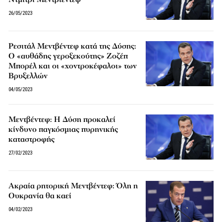
26/05/2023
Ρεσιτάλ Μεντβέντεφ κατά της Δύσης:
Ο «αυθάδης γεροξεκούτης» Ζοζέπ
Μπορέλ και οι «χοντροκέφαλοι» των
Βρυξελλών
04/05/2023
Μεντβέντεφ: Η Δύση προκαλεί
κίνδυνο παγκόσμιας πυρηνικής
καταστροφής
27/02/2023
Ακραία ρητορική Μεντβέντεφ: Όλη η
Ουκρανία θα καεί
04/02/2023