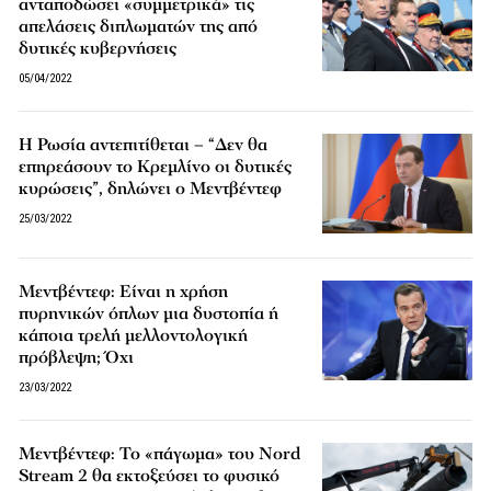
ανταποδώσει «συμμετρικά» τις
απελάσεις διπλωματών της από
δυτικές κυβερνήσεις
05/04/2022
Η Ρωσία αντεπιτίθεται – “Δεν θα
επηρεάσουν το Κρεμλίνο οι δυτικές
κυρώσεις”, δηλώνει ο Μεντβέντεφ
25/03/2022
Μεντβέντεφ: Είναι η χρήση
πυρηνικών όπλων μια δυστοπία ή
κάποια τρελή μελλοντολογική
πρόβλεψη; Όχι
23/03/2022
Μεντβέντεφ: Το «πάγωμα» του Nord
Stream 2 θα εκτοξεύσει το φυσικό