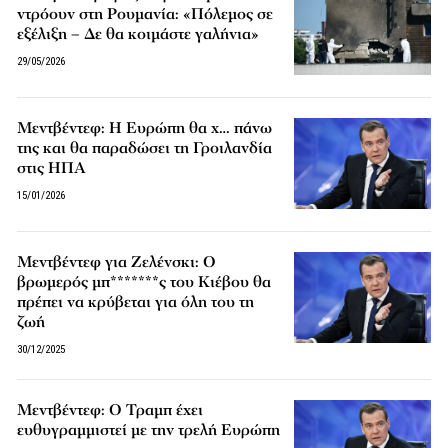
ντρόουν στη Ρουμανία: «Πόλεμος σε
εξέλιξη – Δε θα κοιμάστε γαλήνια»
29/05/2026
Μεντβέντεφ: Η Ευρώπη θα χ… πάνω
της και θα παραδώσει τη Γροιλανδία
στις ΗΠΑ
15/01/2026
Μεντβέντεφ για Ζελένσκι: Ο
βρωμερός μπ*******ς του Κιέβου θα
πρέπει να κρύβεται για όλη του τη
ζωή
30/12/2025
Μεντβέντεφ: Ο Τραμπ έχει
ευθυγραμμιστεί με την τρελή Ευρώπη