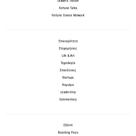
Leaders’ Forum
Fortune Talks
Fortune Greece Network
Επικαιρότητα
Επιχειρήσεις
Life & Art
Τεχνολογία
Επενδύσεις
Startups
Καριέρα
Leadership
Commentary
ESG+H
Boarding Pass