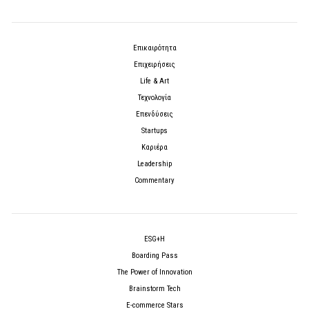
Επικαιρότητα
Επιχειρήσεις
Life & Art
Τεχνολογία
Επενδύσεις
Startups
Καριέρα
Leadership
Commentary
ESG+H
Boarding Pass
The Power of Innovation
Brainstorm Tech
E-commerce Stars