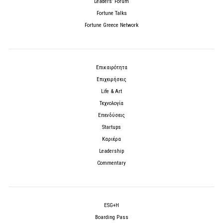
Leaders’ Forum
Fortune Talks
Fortune Greece Network
Επικαιρότητα
Επιχειρήσεις
Life & Art
Τεχνολογία
Επενδύσεις
Startups
Καριέρα
Leadership
Commentary
ESG+H
Boarding Pass