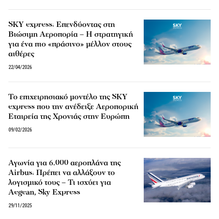
SKY express: Επενδύοντας στη
Βιώσιμη Αεροπορία – Η στρατηγική
για ένα πιο «πράσινο» μέλλον στους
αιθέρες
22/04/2026
Το επιχειρησιακό μοντέλο της SKY
express που την ανέδειξε Αεροπορική
Εταιρεία της Χρονιάς στην Ευρώπη
09/02/2026
Αγωνία για 6.000 αεροπλάνα της
Airbus: Πρέπει να αλλάξουν το
λογισμικό τους – Τι ισχύει για
Aegean, Sky Express
29/11/2025