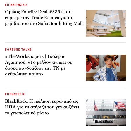
ΕΠΙΧΕΙΡΗΣΕΙΣ
Όμιλος Fourlis: Deal 49,35 εκατ.
ευρώ με την Trade Estates για το
μερίδιο του στο Sofia South Ring Mall
FORTUNE TALKS
#TheWorkshapers | Γκόλφω
Αγαπητού: «Το μέλλον ανήκει σε
όσους συνδυάζουν την ΤΝ με
ανθρώπινη κρίση»
ΕΠΕΝΔΥΣΕΙΣ
BlackRock: Η πώληση ευρώ από τις
ΗΠΑ για τη στήριξη του γεν αυξάνει
το γεωπολιτικό ρίσκο