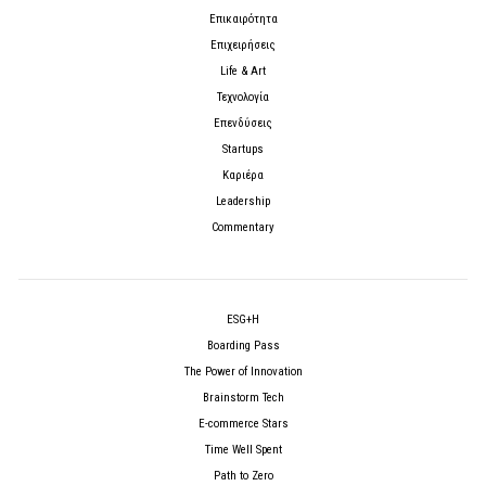
Επικαιρότητα
Επιχειρήσεις
Life & Art
Τεχνολογία
Επενδύσεις
Startups
Καριέρα
Leadership
Commentary
ESG+H
Boarding Pass
The Power of Innovation
Brainstorm Tech
E-commerce Stars
Time Well Spent
Path to Zero