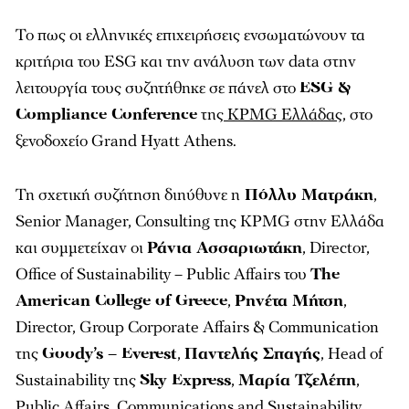
Το πως οι ελληνικές επιχειρήσεις ενσωματώνουν τα
κριτήρια του ESG και την ανάλυση των data στην
λειτουργία τους συζητήθηκε σε πάνελ στο
ESG &
Compliance Conference
της
KPMG Ελλάδας,
στο
ξενοδοχείο Grand Hyatt Athens.
Τη σχετική συζήτηση διηύθυνε η
Πόλλυ Ματράκη
,
Senior Manager, Consulting της KPMG στην Ελλάδα
και συμμετείχαν οι
Ράνια Ασσαριωτάκη
, Director,
Office of Sustainability – Public Affairs του
The
American College of Greece
,
Ρηνέτα Μήτση
,
Director, Group Corporate Affairs & Communication
της
Goody’s – Everest
,
Παντελής Σπαγής
, Head of
Sustainability της
Sky Express
,
Μαρία Τζελέπη
,
Public Affairs, Communications and Sustainability