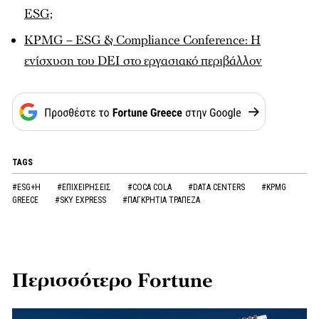
ESG;
KPMG – ESG & Compliance Conference: Η
ενίσχυση του DEΙ στο εργασιακό περιβάλλον
TAGS
#ESG+H
#ΕΠΙΧΕΙΡΗΣΕΙΣ
#COCA COLA
#DATA CENTERS
#KPMG
GREECE
#SKY EXPRESS
#ΠΑΓΚΡΗΤΙΑ ΤΡΑΠΕΖΑ
Περισσότερο Fortune