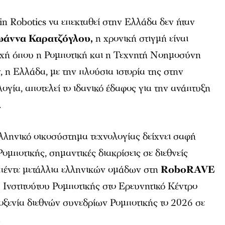
 Robotics να επεκταθεί στην Ελλάδα δεν ήταν
ωάννα Καρατζόγλου,
η χρονική στιγμή είναι
ποχή όπου η Ρομποτική και η Τεχνητή Νοημοσύνη
 η Ελλάδα, με την πλούσια ιστορία της στην
λογία, αποτελεί το ιδανικό έδαφος για την ανάπτυξη
.
 ελληνικό οικοσύστημα τεχνολογίας δείχνει σαφή
Ρομποτικής, σημαντικές διακρίσεις σε διεθνείς
 πέντε μετάλλια ελληνικών ομάδων στη
RoboRAVE
υ Ινστιτούτου Ρομποτικής στο Ερευνητικό Κέντρο
οξενία διεθνών συνεδρίων Ρομποτικής το 2026 σε
.