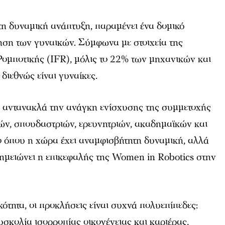
τη δυναμική ανάπτυξη, παραμένει ένα δομικό
ση των γυναικών. Σύμφωνα με στοιχεία της
ομποτικής (IFR), μόλις το 22% των μηχανικών και
διεθνώς είναι γυναίκες.
 αντανακλά την ανάγκη ενίσχυσης της συμμετοχής
ιών, σπουδαστριών, ερευνητριών, ακαδημαϊκών και
ο όπου η χώρα έχει αναμφισβήτητη δυναμική, αλλά
σημειώνει η επικεφαλής της Women in Robotics στην
ότητα, οι προκλήσεις είναι συχνά πολυεπίπεδες:
υσκολία ισορροπίας οικογένειας και καριέρας,