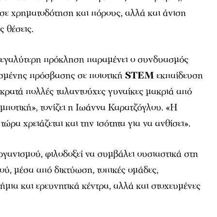
σε χρηματοδότηση και πόρους, αλλά και άνιση
 θέσεις.
μεγαλύτερη πρόκληση παραμένει ο συνδυασμός
ισμένης πρόσβασης σε ποιοτική
STEM
εκπαίδευση
 κρατά πολλές ταλαντούχες γυναίκες μακριά από
μποτική», τονίζει η Ιωάννα Καρατζόγλου. «Η
τώρα χρειάζεται και την ισότητα για να ανθίσει».
ργανισμού, φιλοδοξεί να συμβάλει ουσιαστικά στη
ύ, μέσα από δικτύωση, τοπικές ομάδες,
ήμια και ερευνητικά κέντρα, αλλά και στοχευμένες