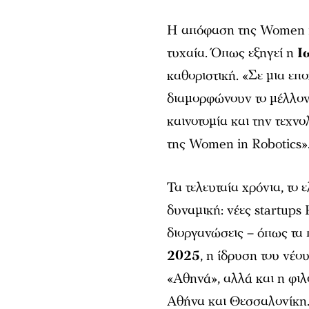
Η απόφαση της Women in
τυχαία. Όπως εξηγεί η
Ι
καθοριστική. «Σε μια ε
διαμορφώνουν το μέλλον,
καινοτομία και την τεχνο
της Women in Robotics»
Τα τελευταία χρόνια, το
δυναμική: νέες startups 
διοργανώσεις – όπως τα
2025
, η ίδρυση του νέο
«Αθηνά», αλλά και η φιλ
Αθήνα και Θεσσαλονίκη