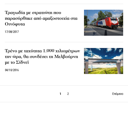
Τραγωδία με στρατιώτη που
παρασύρθηκε από αμαξοστοιχία στα
Οινόφυτα
17/08/2017
Τρένο με ταχύτητα 1.000 χιλιομέτρων
την ώρα, θα συνδέσει τη Μελβούρνη
με το Σίδνεϊ
04/10/2016
1
2
Επόμενο