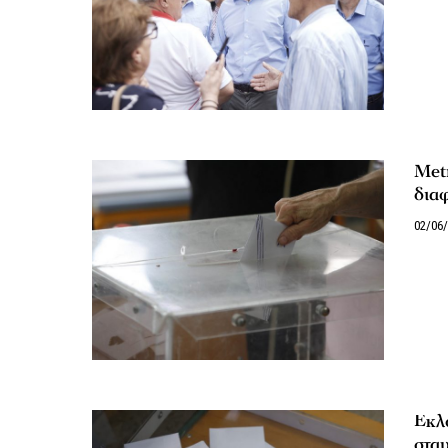
Metr
δια
02/06
Εκλο
σταυ