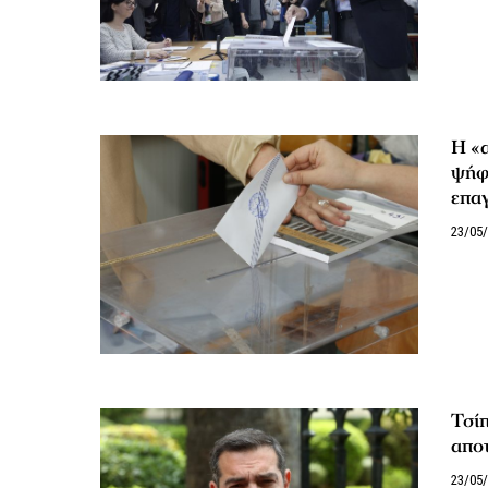
Η «α
ψήφι
επαγ
23/05
Τσί
απο
23/05