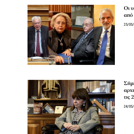
Οι 
από 
25/05
Σήμ
αρχη
τις 
24/05