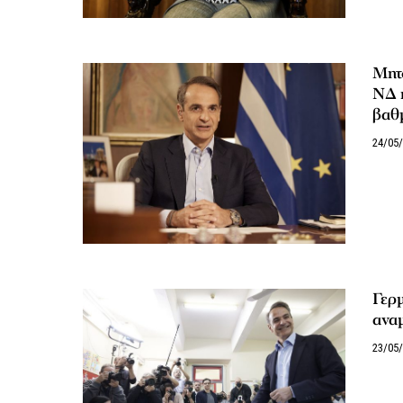
Μητ
ΝΔ η
βαθ
24/05
Γερ
αναμ
23/05