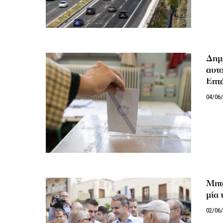
Δημ
αυτο
Επτ
04/06
Μητσ
μία 
02/06