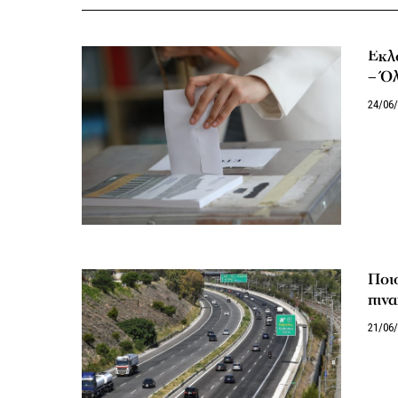
Εκλ
– Όλ
24/06
Ποιο
πινα
21/06