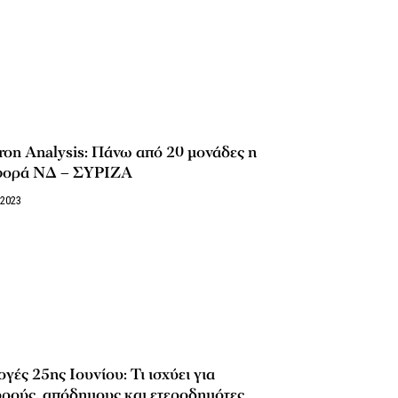
on Analysis: Πάνω από 20 μονάδες η
φορά ΝΔ – ΣΥΡΙΖΑ
/2023
γές 25ης Ιουνίου: Τι ισχύει για
ρούς, απόδημους και ετεροδημότες