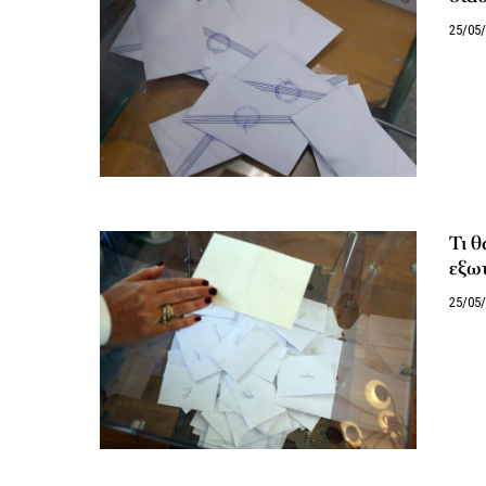
25/05
Τι θ
εξωτ
25/05