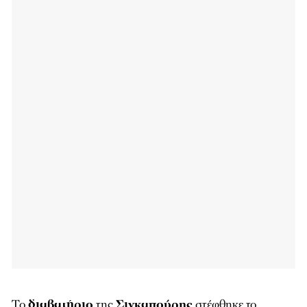
Το
διαβατήριο
της
Σιγκαπούρης
στέφθηκε το