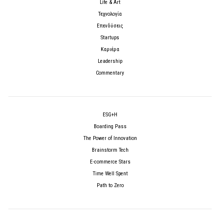
Life & Art
Τεχνολογία
Επενδύσεις
Startups
Καριέρα
Leadership
Commentary
ESG+H
Boarding Pass
The Power of Innovation
Brainstorm Tech
E-commerce Stars
Time Well Spent
Path to Zero