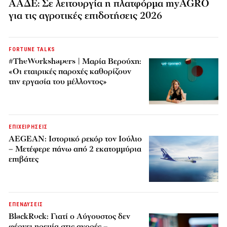
ΑΑΔΕ: Σε λειτουργία η πλατφόρμα myAGRO
για τις αγροτικές επιδοτήσεις 2026
FORTUNE TALKS
#TheWorkshapers | Μαρία Βερούχη:
«Οι εταιρικές παροχές καθορίζουν
την εργασία του μέλλοντος»
ΕΠΙΧΕΙΡΗΣΕΙΣ
AEGEAN: Ιστορικό ρεκόρ τον Ιούλιο
– Μετέφερε πάνω από 2 εκατομμύρια
επιβάτες
ΕΠΕΝΔΥΣΕΙΣ
BlackRock: Γιατί ο Αύγουστος δεν
φέρνει ηρεμία στις αγορές –