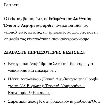
Partners.
Ο δείκτης, βασισμένος σε δεδομένα της
Διεθνούς
Ένωσης Αερομεταφορών
, αντικατοπτρίζει τις
γεωπολιτικές σχέσεις, τις εμπορικές συμφωνίες και τη
σημασία της κινητικότητας στον σύγχρονο κόσμο.
ΔΙΑΒΑΣΤΕ ΠΕΡΙΣΣΟΤΕΡΕΣ
ΕΙΔΗΣΕΙΣ
:
Ενεργειακή Αναβάθμιση: Σχεδόν 1 δισ. ευρώ για
νοικοκυριά και επιχειρήσεις
Πέγκυ Αντωνάκου (Γενική Διευθύντρια της Google
για τη ΝΑ Ευρώπη): Τεχνητή Νοημοσύνη –
Καινοτομία & Ευκαιρίες
Σαρωτικές αλλαγές στη βραχυχρόνια μίσθωση: Όσα