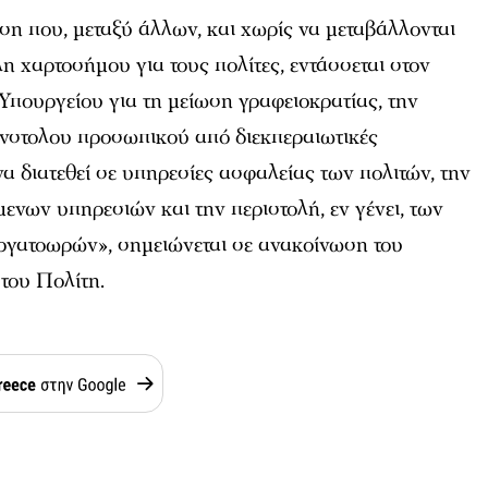
ιση που, μεταξύ άλλων, και χωρίς να μεταβάλλονται
λη χαρτοσήμου για τους πολίτες, εντάσσεται στον
Υπουργείου για τη μείωση γραφειοκρατίας, την
ένστολου προσωπικού από διεκπεραιωτικές
να διατεθεί σε υπηρεσίες ασφαλείας των πολιτών, την
νων υπηρεσιών και την περιστολή, εν γένει, των
γατοωρών», σημειώνεται σε ανακοίνωση του
του Πολίτη.