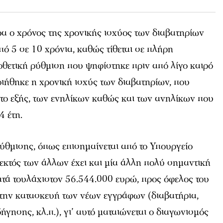
α ο χρόνος της χρονικής ισχύος των διαβατηρίων
ό 5 σε 10 χρόνια, καθώς τίθεται σε πλήρη
θετική ρύθμιση που ψηφίστηκε πριν από λίγο καιρό
οιήθηκε η χρονική ισχύς των διαβατηρίων, που
στο εξής, των ενηλίκων καθώς και των ανηλίκων που
4 έτη.
ύθμισης, όπως επισημαίνεται από το Υπουργείο
εκτός των άλλων έχει και μία άλλη πολύ σημαντική
ατά τουλάχιστον 56.544.000 ευρώ, προς όφελος του
 την κατασκευή των νέων εγγράφων (διαβατήρια,
ήγησης, κλ.π.), γι’ αυτό ματαιώνεται ο διαγωνισμός