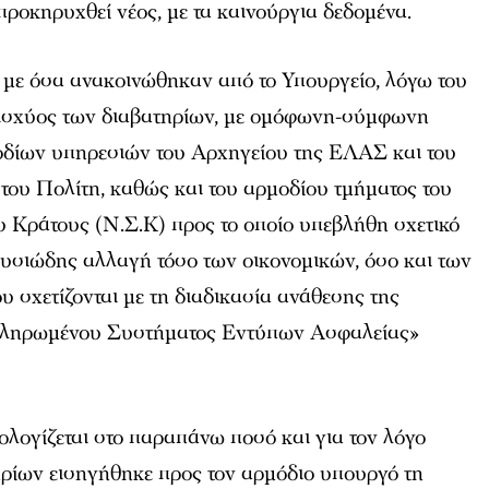
προκηρυχθεί νέος, με τα καινούργια δεδομένα.
με όσα ανακοινώθηκαν από το Υπουργείο, λόγω του
 ισχύος των διαβατηρίων, με ομόφωνη-σύμφωνη
δίων υπηρεσιών του Αρχηγείου της ΕΛΑΣ και του
του Πολίτη, καθώς και του αρμοδίου τμήματος του
 Κράτους (Ν.Σ.Κ) προς το οποίο υπεβλήθη σχετικό
ουσιώδης αλλαγή τόσο των οικονομικών, όσο και των
 σχετίζονται με τη διαδικασία ανάθεσης της
κληρωμένου Συστήματος Εντύπων Ασφαλείας»
λογίζεται στο παραπάνω ποσό και για τον λόγο
ηρίων εισηγήθηκε προς τον αρμόδιο υπουργό τη