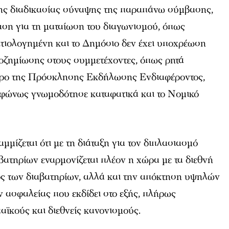
ης διαδικασίας σύναψης της παραπάνω σύμβασης,
αση για τη ματαίωση του διαγωνισμού, όπως
 αιτιολογημένη και το Δημόσιο δεν έχει υποχρέωση
οζημίωσης στους συμμετέχοντες, όπως ρητά
 όρο της Πρόσκλησης Εκδήλωσης Ενδιαφέροντος,
μοφώνως γνωμοδότησε καταφατικά και το Νομικό
μμίζεται ότι με τη διάταξη για τον διπλασιασμό
βατηρίων εναρμονίζεται πλέον η χώρα με τα διεθνή
ος των διαβατηρίων, αλλά και την απόκτηση υψηλών
ασφαλείας που εκδίδει στο εξής, πλήρως
ϊκούς και διεθνείς κανονισμούς.