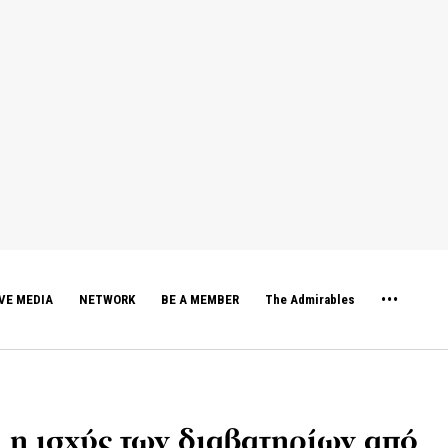
VE MEDIA
NETWORK
BE A MEMBER
The Admirables
α η ισχύς των διαβατηρίων από