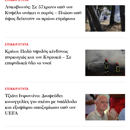
ΕΠΙΚΑΙΡΟΤΗΤΑ
Λυκαβηττός: Σε 57χρονη από την
Κυψέλη ανήκει η σορός – Πτώση από
ύψος δείχνουν τα πρώτα ευρήματα
ΕΠΙΚΑΙΡΟΤΗΤΑ
Κρήτη: Πολύ υψηλός κίνδυνος
πυρκαγιάς και την Κυριακή – Σε
επιφυλακή όλο το νησί
ΕΠΙΚΑΙΡΟΤΗΤΑ
Τζιάνι Ινφαντίνο: Διαψεύδει
καταγγελίες για σχέση με υπάλληλο
και εξαψήφια αποζημίωση από την
UEFA