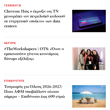
ΤΕΧΝΟΛΟΓΙΑ
Chevron: Πώς η έκρηξη της ΤΝ
μετατρέπει τον πετρελαϊκό κολοσσό
σε ενεργειακό «παίκτη» των data
centers
ΚΑΡΙΕΡΑ
#TheWorkshapers | OTS: «Όταν η
εμπιστοσύνη γίνεται κινητήριος
δύναμη εξέλιξης»
ΕΠΙΚΑΙΡΟΤΗΤΑ
Τουρισμός για Όλους 2026-2027:
Ποια ΑΦΜ υποβάλλουν αίτηση
σήμερα – Επιδότηση έως 600 ευρώ