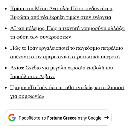
Κρίση στη Μέση Ανατολή: Πόσο κινδυνεύει η
Ευρώπη από νέα έκρηξη τιμών στην ενέργεια
AI και πόλεμος: Πώς η τεχνητή νοημοσύνη αλλάζει
τη φύση των συγκρούσεων
Πώς το Ιράν εργαλειοποιεί το παγκόσμιο πετρέλαιο
απέναντι στην αμερικανική στρατιωτική υπεροχή
Axios: Σχέδιο για μεγάλη χερσαία εισβολή του
Ισραήλ στον Λίβανο
Τραμπ: «Το Ιράν έχει ηττηθεί εντελώς και εκλιπαρεί
για συμφωνία»