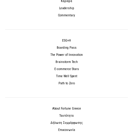
Καριέρα
Leadership
Commentary
ESG+H
Boarding Pass
The Power of Innovation
Brainstorm Tech
E-commerce Stars
Time Well Spent
Path to Zero
About Fortune Greece
Ταυτότητα
Δήλωση Συμμόρφωσης
Επικοινωνία