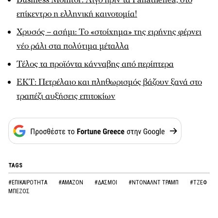
επίκεντρο η ελληνική καινοτομία!
Χρυσός – ασήμι: Το «στοίχημα» της ειρήνης φέρνει
νέο ράλι στα πολύτιμα μέταλλα
Τέλος τα προϊόντα κάνναβης από περίπτερα
ΕΚΤ: Πετρέλαιο και πληθωρισμός βάζουν ξανά στο
τραπέζι αυξήσεις επιτοκίων
TAGS
#ΕΠΙΚΑΙΡΟΤΗΤΑ
#AMAZON
#ΔΑΣΜΟΙ
#ΝΤΟΝΑΛΝΤ ΤΡΑΜΠ
#ΤΖΕΦ
ΜΠΕΖΟΣ