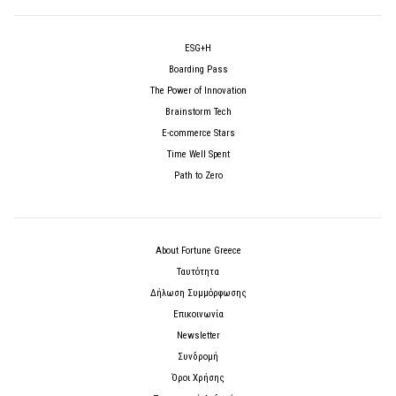
ESG+H
Boarding Pass
The Power of Innovation
Brainstorm Tech
E-commerce Stars
Time Well Spent
Path to Zero
About Fortune Greece
Ταυτότητα
Δήλωση Συμμόρφωσης
Επικοινωνία
Newsletter
Συνδρομή
Όροι Χρήσης