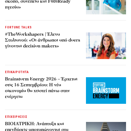
σκοπό, συνέπεια και FutuReady
ηγεσία»
FORTUNE TALKS
#TheWorkshapers | Έλενα
Στυλιανού: «Οι άνθρωποι από doers
γίνονται decision makers»
ΕΠΙΚΑΙΡΟΤΗΤΑ
Brainstorm Energy 2026 – Έρχεται
στις 16 Σεπτεμβρίου: Η νέα
οικονομία θα χτιστεί πάνω στην
ενέργεια
ΕΠΙΧΕΙΡΗΣΕΙΣ
ΒΙΟΙΑΤΡΙΚΗ: Ανάπτυξη και
επενδύσεις αποτυπώνονται στα