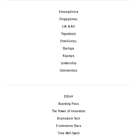
Επικαιρότητα
Επιχειρήσεις
Life & Art
Τεχνολογία
Επενδύσεις
Startups
Καριέρα
Leadership
Commentary
ESG+H
Boarding Pass
The Power of Innovation
Brainstorm Tech
E-commerce Stars
Time Well Spent