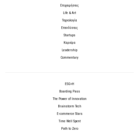
Επιχειρήσεις
Life & Art
Τεχνολογία
Επενδύσεις
Startups
Καριέρα
Leadership
Commentary
ESG+H
Boarding Pass
The Power of Innovation
Brainstorm Tech
E-commerce Stars
Time Well Spent
Path to Zero