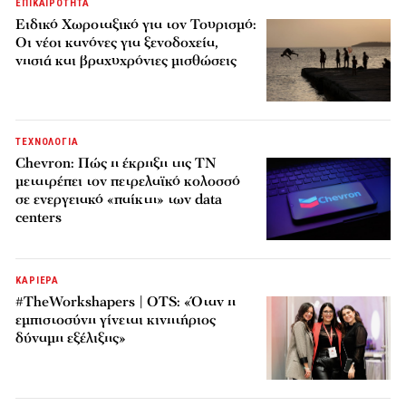
ΕΠΙΚΑΙΡΟΤΗΤΑ
Ειδικό Χωροταξικό για τον Τουρισμό:
Οι νέοι κανόνες για ξενοδοχεία,
νησιά και βραχυχρόνιες μισθώσεις
ΤΕΧΝΟΛΟΓΙΑ
Chevron: Πώς η έκρηξη της ΤΝ
μετατρέπει τον πετρελαϊκό κολοσσό
σε ενεργειακό «παίκτη» των data
centers
ΚΑΡΙΕΡΑ
#TheWorkshapers | OTS: «Όταν η
εμπιστοσύνη γίνεται κινητήριος
δύναμη εξέλιξης»