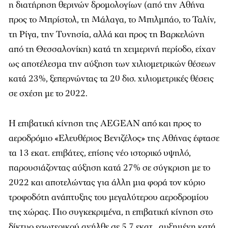
η διατήρηση θερινών δρομολογίων (από την Αθήνα
προς το Μπρίστολ, τη Μάλαγα, το Μπιλμπάο, το Ταλίν,
τη Ρίγα, την Τυνησία, αλλά και προς τη Βαρκελώνη
από τη Θεσσαλονίκη) κατά τη χειμερινή περίοδο, είχαν
ως αποτέλεσμα την αύξηση των χιλιομετρικών θέσεων
κατά 23%, ξεπερνώντας τα 20 δισ. χιλιομετρικές θέσεις
σε σχέση με το 2022.
Η επιβατική κίνηση της AEGEAN από και προς το
αεροδρόμιο «Ελευθέριος Βενιζέλος» της Αθήνας έφτασε
τα 13 εκατ. επιβάτες, επίσης νέο ιστορικό υψηλό,
παρουσιάζοντας αύξηση κατά 27% σε σύγκριση με το
2022 και αποτελώντας για άλλη μια φορά τον κύριο
τροφοδότη ανάπτυξης του μεγαλύτερου αεροδρομίου
της χώρας. Πιο συγκεκριμένα, η επιβατική κίνηση στο
δίκτυο εσωτερικού ανήλθε σε 5,7 εκατ., αυξημένη κατά