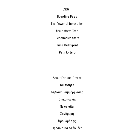
ESG+H
Boarding Pass
The Power of Innovation
Brainstorm Tech
E-commerce Stars
Time Well Spent
Path to Zero
About Fortune Greece
Ταυτότητα
Δήλωση Συμμόρφωσης
Επικοινωνία
Newsletter
Συνδρομή
Όροι Χρήσης
Προσωπικά Δεδομένα