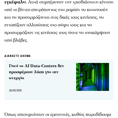
εγκέφαλο
. Αυτά συμπέραναν την τρισδιάστατη κίνηση
από το βίντεο επιτρέποντας στα ρομπότ να κατανοούν
και να προσαρμόζονται στις δικές τους κινήσεις, να
εντοπίζουν αλλοιώσεις στο σώμα τους και να
προσαρμόζουν τις κινήσεις τους ώστε να ανακάμψουν
από βλάβες.
ΔΙΑΒΑΣΤΕ ΑΚΟΜΑ
Γιατί τα AI Data-Centers δεν
προσφέρουν λύση για την
ανεργία
26/02/2025
Όπως επισημαίνουν οι ερευνητές, καθώς παραδίδουμε