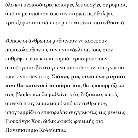
όλο και περισσότερες κρίσιμες λειτουργίες σε ρομπότ,
από τη μεταποίηση έως την ιατρική περίθαλψη,
χρειαζόμαστε αυτά τα ρομπότ να είναι πιο ανθεκτικά.
«Όπως οι άνθρωποι μαθαίνουν να χορεύουν
παρακολουθώντας την αντανάκλασή τους στον
καθρέφτη, έτσι και τα ρομπότ χρησιμοποιούν
ακατέργαστο βίντεο για να αποκτήσουν αυτογνωσία
των κινήσεών τους.
Στόχος μας είναι ένα ρομπότ
που θα κατανοεί το σώμα του
, θα προσαρμόζεται
στις βλάβες και θα μαθαίνει νέες δεξιότητες χωρίς
συνεχή προγραμματισμό από τον άνθρωπο»,
υπογραμμίζει ο επικεφαλής συγγραφέας της μελέτης,
Γιουχάνγκ Χου, διδακτορικός φοιτητής στο
Πανεπιστήμιο Κολούμπια.