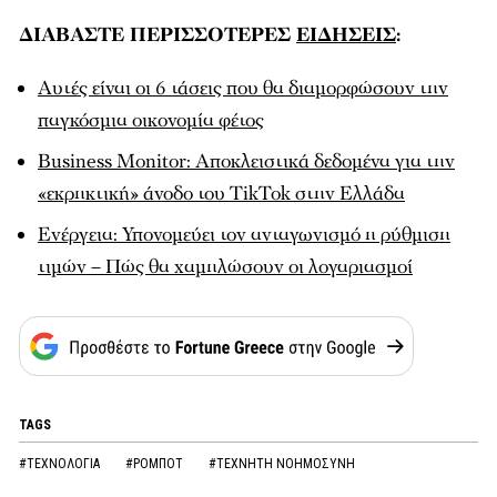
ΔΙΑΒΑΣΤΕ ΠΕΡΙΣΣΟΤΕΡΕΣ
ΕΙΔΗΣΕΙΣ
:
Αυτές είναι οι 6 τάσεις που θα διαμορφώσουν την
παγκόσμια οικονομία φέτος
Business Monitor: Αποκλειστικά δεδομένα για την
«εκρηκτική» άνοδο του TikTok στην Ελλάδα
Ενέργεια: Υπονομεύει τον ανταγωνισμό η ρύθμιση
τιμών – Πώς θα χαμηλώσουν οι λογαριασμοί
TAGS
#ΤΕΧΝΟΛΟΓΙΑ
#ΡΟΜΠΟΤ
#ΤΕΧΝΗΤΗ ΝΟΗΜΟΣΥΝΗ