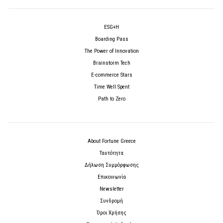
ESG+H
Boarding Pass
The Power of Innovation
Brainstorm Tech
E-commerce Stars
Time Well Spent
Path to Zero
About Fortune Greece
Ταυτότητα
Δήλωση Συμμόρφωσης
Επικοινωνία
Newsletter
Συνδρομή
Όροι Χρήσης