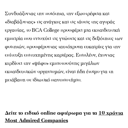
Συνδυάζοντας την ποιότητα, την εξωστρέφεια και
«διαβάζοντας» τις ανάγκες και τις τάσεις της αγοράς
εργασίας, το BCA College προσφέρει µια εκπαιδευτική
εµπειρία που ενισχύει τις γνώσεις και τις δεξιότητες των
φοιτητών, προσφέροντας ταυτόχρονα ευκαιρίες για την
επίτευξη επιτυχηµένης καριέρας. Επιπλέον, έχοντας
κερδίσει την «ψήφο» εµπιστοσύνης µεγάλων
εκπαιδευτικών οργανισµών, είναι ήδη έτοιµο για τη
µετάβαση σε ιδιωτικό πανεπιστήµιο.
Δείτε το ειδικό online αφιέρωμα για τα
10 χρόνια
Most Admired Companies