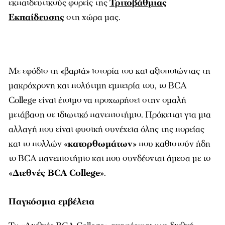
εκπαιδευτικούς φορείς της
Τριτοβάθµιας
Εκπαίδευσης
στη χώρα µας.
Με εφόδιο τη «βαριά» ιστορία του και αξιοποιώντας τη
µακρόχρονη και πολύτιµη εµπειρία του, το BCA
College είναι έτοιµο να προχωρήσει στην οµαλή
µετάβαση σε ιδιωτικό πανεπιστήµιο. Πρόκειται για µια
αλλαγή που είναι φυσική συνέχεια όλης της πορείας
και το πολλών «
κατορθωµάτων
» που καθιστούν ήδη
το BCA πανεπιστήµιο και που συνδέονται άµεσα µε το
«
Διεθνές BCA College
».
Παγκόσμια εμβέλεια