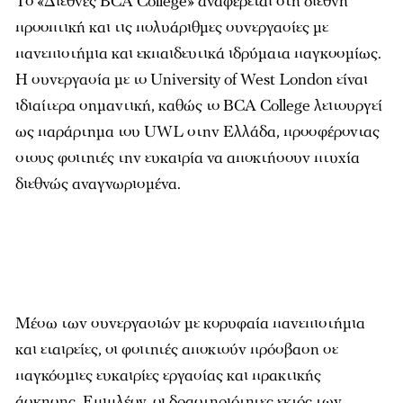
Το «Διεθνές BCA College» αναφέρεται στη διεθνή
προοπτική και τις πολυάριθµες συνεργασίες µε
πανεπιστήµια και εκπαιδευτικά ιδρύµατα παγκοσµίως.
Η συνεργασία µε το University of West London είναι
ιδιαίτερα σηµαντική, καθώς το BCA College λειτουργεί
ως παράρτηµα του UWL στην Ελλάδα, προσφέροντας
στους φοιτητές την ευκαιρία να αποκτήσουν πτυχία
διεθνώς αναγνωρισµένα.
Μέσω των συνεργασιών µε κορυφαία πανεπιστήµια
και εταιρείες, οι φοιτητές αποκτούν πρόσβαση σε
παγκόσµιες ευκαιρίες εργασίας και πρακτικής
άσκησης. Επιπλέον, οι δραστηριότητες εκτός των