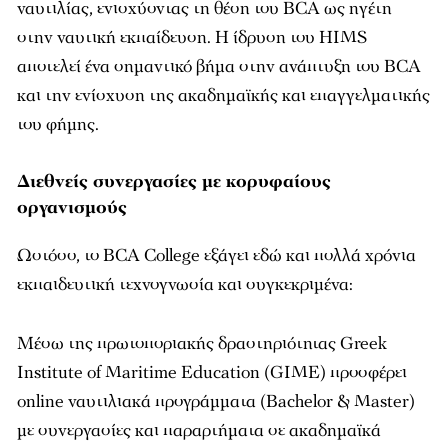
ναυτιλίας, ενισχύοντας τη θέση του BCA ως ηγέτη
στην ναυτική εκπαίδευση. Η ίδρυση του HIMS
αποτελεί ένα σηµαντικό βήµα στην ανάπτυξη του BCA
και την ενίσχυση της ακαδηµαϊκής και επαγγελµατικής
του φήµης.
Διεθνείς συνεργασίες με κορυφαίους
οργανισμούς
Ωστόσο, το BCA College εξάγει εδώ και πολλά χρόνια
εκπαιδευτική τεχνογνωσία και συγκεκριµένα:
Μέσω της πρωτοποριακής δραστηριότητας Greek
Institute of Maritime Education (GIME) προσφέρει
online ναυτιλιακά προγράµµατα (Bachelor & Master)
µε συνεργασίες και παραρτήµατα σε ακαδηµαϊκά