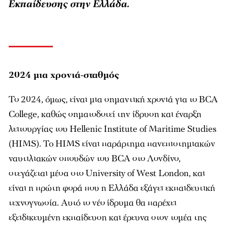
Εκπαίδευσης στην Ελλάδα.
2024 μια χρονιά-σταθμός
Το 2024, όµως, είναι µια σηµαντική χρονιά για το BCA
College, καθώς σηµατοδοτεί την ίδρυση και έναρξη
λειτουργίας του Hellenic Institute of Maritime Studies
(HIMS). To HIMS είναι παράρτηµα πανεπιστηµιακών
ναυτιλιακών σπουδών του BCA στο Λονδίνο,
στεγάζεται µέσα στο University of West London, και
είναι η πρώτη φορά που η Ελλάδα εξάγει εκπαιδευτική
τεχνογνωσία. Αυτό το νέο ίδρυµα θα παρέχει
εξειδικευµένη εκπαίδευση και έρευνα στον τοµέα της