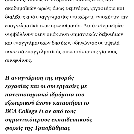
ακαδηµαϊκών ωρών, όπως σεµινάρια, εργαστήρια και
διαλέξεις από επαγγελµατίες του χώρου, ενισχύουν την
επαγγελµατική τους προετοιµασία. Αυτές οι εµπειρίες
συµβάλλουν στην απόκτηση σηµαντικών δεξιοτήτων
και επαγγελµατικών δικτύων, οδηγώντας σε υψηλά
ποσοστά επαγγελµατικής αποκατάστασης για τους
αποφοίτους.
Η αναγνώριση της αγοράς
εργασίας και οι συνεργασίες με
πανεπιστημιακά ιδρύματα του
εξωτερικού έχουν καταστήσει το
BCA College έναν από τους
σημαντικότερους εκπαιδευτικούς
φορείς της Τριτοβάθμιας