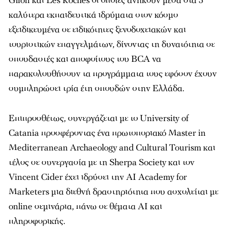
Glion και Les Roches οι οποίες ανήκουν µέσα στα 5
καλύτερα εκπαιδευτικά ιδρύµατα στον κόσµο
εξειδικευµένα σε ειδικότητες ξενοδοχειακών και
τουριστικών επαγγελµάτων, δίνοντας τη δυνατότητα σε
σπουδαστές και αποφοίτους του BCA να
παρακολουθήσουν τα προγράµµατα τους εφόσον έχουν
συµπληρώσει τρία έτη σπουδών στην Ελλάδα.
Επιπροσθέτως, συνεργάζεται µε το University of
Catania προσφέροντας ένα πρωτοποριακό Master in
Mediterranean Archaeology and Cultural Tourism και
τέλος σε συνεργασία µε τη Sherpa Society και τον
Vincent Cider έχει ιδρύσει την AI Academy for
Marketers µια διεθνή δραστηριότητα που ασχολείται µε
online σεµινάρια, πάνω σε θέµατα ΑΙ και
πληροφορικής.