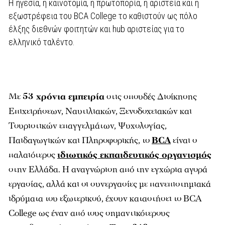
H ηγεσία, η καινοτομία, η πρωτοπορία, η αριστεία και η
εξωστρέφεια του BCA College το καθιστούν ως πόλο
έλξης διεθνών φοιτητών και hub αριστείας για το
ελληνικό ταλέντο.
Mε
53 χρόνια εμπειρία
στις σπουδές Διοίκησης
Επιχειρήσεων, Ναυτιλιακών, Ξενοδοχειακών και
Τουριστικών επαγγελµάτων, Ψυχολογίας,
Παιδαγωγικών και Πληροφορικής, το
BCA
είναι ο
παλαιότερος
ιδιωτικός εκπαιδευτικός οργανισµός
στην Ελλάδα. Η αναγνώριση από την εγχώρια αγορά
εργασίας, αλλά και οι συνεργασίες µε πανεπιστηµιακά
ιδρύµατα του εξωτερικού, έχουν καταστήσει το BCA
College ως έναν από τους σηµαντικότερους