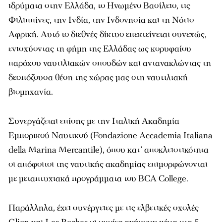
ιδρύµατα στην Ελλάδα, το Ηνωµένο Βασίλειο, τις
Φιλιππίνες, την Ινδία, την Ινδονησία και τη Νότιο
Αφρική. Αυτό το διεθνές δίκτυο επεκτείνεται συνεχώς,
ενισχύοντας τη φήµη της Ελλάδας ως κορυφαίου
παρόχου ναυτιλιακών σπουδών και αντανακλώντας τη
δεσπόζουσα θέση της χώρας µας στη ναυτιλιακή
βιοµηχανία.
Συνεργάζεται επίσης µε την Ιταλική Ακαδηµία
Εµπορικού Ναυτικού (Fondazione Accademia Italiana
della Marina Mercantile), όπου κατ’ αποκλειστικότητα
οι απόφοιτοι της ναυτικής ακαδηµίας επιµορφώνονται
µε µεταπτυχιακά προγράµµατα του BCA College.
Παράλληλα, έχει συνέργειες µε τις ελβετικές σχολές