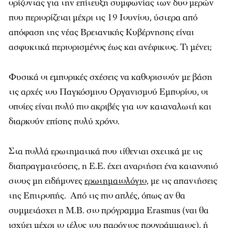
ορίζοντας για την επίτευξη συμφωνίας των δυο μερών
που περιορίζεται μέχρι τις 19 Ιουνίου, ύστερα από
απόφαση της νέας Βρετανικής Κυβέρνησης είναι
ασφυκτικά περιορισμένος έως και ανέφικτος. Τι μένει;
Φυσικά οι εμπορικές σχέσεις να καθοριστούν με βάση
τις αρχές του Παγκόσμιου Οργανισμού Εμπορίου, οι
οποίες είναι πολύ πιο ακριβές για τον καταναλωτή και
διαρκούν επίσης πολύ χρόνο.
Στα πολλά ερωτηματικά που τίθενται σχετικά με τις
διαπραγματεύσεις, η Ε.Ε. έχει αναρτήσει ένα κατανοητό
στους μη ειδήμονες
ερωτηματολόγιο,
με τις απαντήσεις
της Επιτροπής. Από τις πιο απλές, όπως αν θα
συμμετάσχει η Μ.Β. στο πρόγραμμα Erasmus (ναι θα
ισχύει μέχρι το τέλος του παρόντος προγράμματος), ή