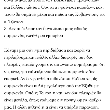
δυνατότητας αλίευσης των Βρετανικών, Ιρλανδικών
και Γάλλων αλιέων. Όσο κι αν φαίνεται παράξενο, κάτι
τέτοιο θα σημάνει μέχρι και πτώση της Κυβέρνησης του
κ. Τζόνσον.
Δεν απέκλεισε την δυνατότητα μιας ειδικής
συμφωνίας ελεύθερου εμπορίου
Κάναμε μια σύντομη περιδιάβαση και χωρίς να
περιλάβουμε και πολλές άλλες διαφορές των δυο
πλευρών, καταλήγουμε στο αυτονόητο συμπέρασμα: ότι
ο χρόνος για επίτευξη οιασδήποτε συμφωνίας δεν
επαρκεί. Αν δεν βρεθεί, η πιθανότητα Εξόδου χωρίς
συμφωνία είναι πολύ μεγαλύτερη από την Έξοδο με
συμφωνία. Οπότε; Τα κόστη και των δυο πλευρών θα
είναι μεγάλα, όπως γράψαμε στο
προηγούμενο άρθρο
μας
. Η άλλη πιθανότητα είναι να υπάρξει παράταση,