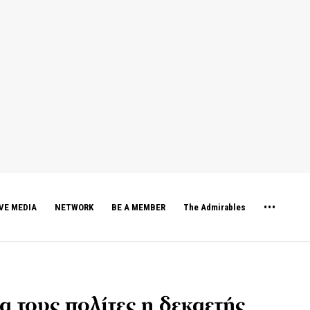
VE MEDIA
NETWORK
BE A MEMBER
The Admirables
α τους πολίτες η δεκαετής