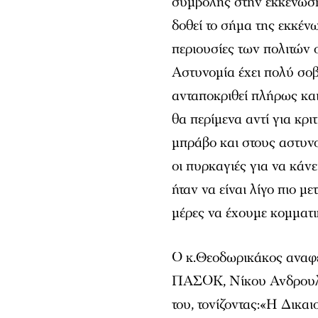
συμβολής στην εκκένωση 
δοθεί το σήμα της εκκέν
περιουσίες των πολιτών 
Αστυνομία έχει πολύ σοβ
ανταποκριθεί πλήρως και
θα περίμενα αντί για κρ
μπράβο και στους αστυνο
οι πυρκαγιές για να κάν
ήταν να είναι λίγο πιο με
μέρες να έχουμε κομματι
Ο κ.Θεοδωρικάκος αναφέ
ΠΑΣΟΚ, Νίκου Ανδρουλά
του, τονίζοντας:«Η Δικα