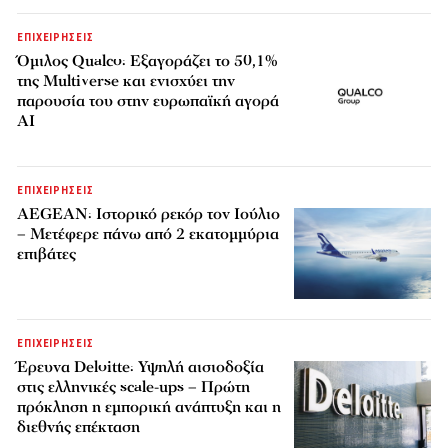
ΕΠΙΧΕΙΡΗΣΕΙΣ
Όμιλος Qualco: Εξαγοράζει το 50,1%
της Multiverse και ενισχύει την
παρουσία του στην ευρωπαϊκή αγορά
AI
ΕΠΙΧΕΙΡΗΣΕΙΣ
AEGEAN: Ιστορικό ρεκόρ τον Ιούλιο
– Μετέφερε πάνω από 2 εκατομμύρια
επιβάτες
ΕΠΙΧΕΙΡΗΣΕΙΣ
Έρευνα Deloitte: Υψηλή αισιοδοξία
στις ελληνικές scale-ups – Πρώτη
πρόκληση η εμπορική ανάπτυξη και η
διεθνής επέκταση