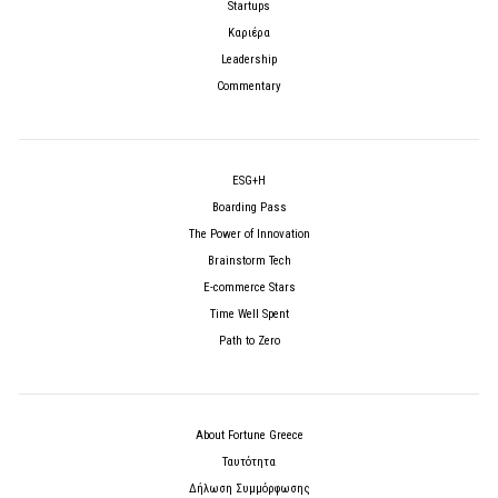
Startups
Καριέρα
Leadership
Commentary
ESG+H
Boarding Pass
The Power of Innovation
Brainstorm Tech
E-commerce Stars
Time Well Spent
Path to Zero
About Fortune Greece
Ταυτότητα
Δήλωση Συμμόρφωσης