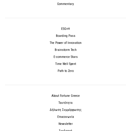
Commentary
ESG+H
Boarding Pass
The Power of Innovation
Brainstorm Tech
E-commerce Stars
Time Well Spent
Path to Zero
About Fortune Greece
Ταυτότητα
Δήλωση Συμμόρφωσης
Επικοινωνία
Newsletter
Συνδρομή