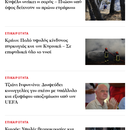
Κυψέλη ανήκει η σορός – Πτώση από
ύψος δείχνουν τα πρώτα ευρήματα
ΕΠΙΚΑΙΡΟΤΗΤΑ
Κρήτη: Πολύ υψηλός κίνδυνος
πυρκαγιάς και την Κυριακή – Σε
επιφυλακή όλο το νησί
ΕΠΙΚΑΙΡΟΤΗΤΑ
Τζιάνι Ινφαντίνο: Διαψεύδει
καταγγελίες για σχέση με υπάλληλο
και εξαψήφια αποζημίωση από την
UEFA
ΕΠΙΚΑΙΡΟΤΗΤΑ
Καιρός: Υψηλές θερμοκρασίες και