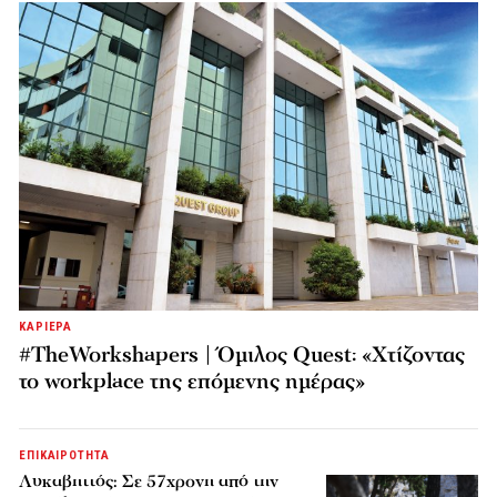
ΚΑΡΙΕΡΑ
#TheWorkshapers | Όμιλος Quest: «Χτίζοντας
το workplace της επόμενης ημέρας»
ΕΠΙΚΑΙΡΟΤΗΤΑ
Λυκαβηττός: Σε 57χρονη από την