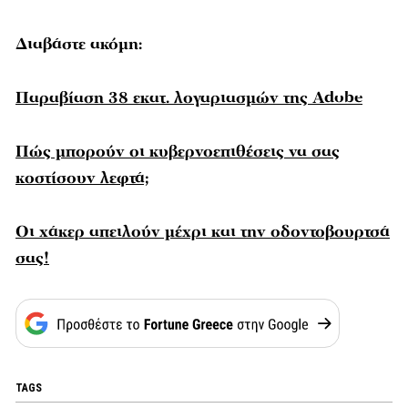
Διαβάστε ακόμη:
Παραβίαση 38 εκατ. λογαριασμών της Adobe
Πώς μπορούν οι κυβερνοεπιθέσεις να σας
κοστίσουν λεφτά;
Οι χάκερ απειλούν μέχρι και την οδοντοβουρτσά
σας!
TAGS