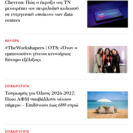
Chevron: Πώς η έκρηξη της ΤΝ
μετατρέπει τον πετρελαϊκό κολοσσό
σε ενεργειακό «παίκτη» των data
centers
ΚΑΡΙΕΡΑ
#TheWorkshapers | OTS: «Όταν η
εμπιστοσύνη γίνεται κινητήριος
δύναμη εξέλιξης»
ΕΠΙΚΑΙΡΟΤΗΤΑ
Τουρισμός για Όλους 2026-2027:
Ποια ΑΦΜ υποβάλλουν αίτηση
σήμερα – Επιδότηση έως 600 ευρώ
ΕΠΙΚΑΙΡΟΤΗΤΑ