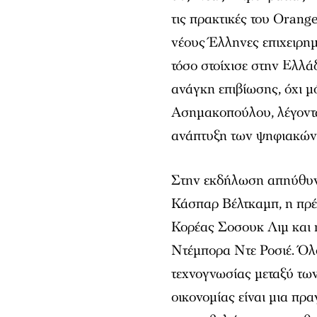
τις πρακτικές του Orang
νέους Έλληνες επιχειρημ
τόσο στοίχισε στην Ελλά
ανάγκη επιβίωσης, όχι 
Ασημακοπούλου, λέγοντας
ανάπτυξη των ψηφιακών 
Στην εκδήλωση απηύθυνα
Κάσπαρ Βέλτκαμπ, η πρέ
Κορέας Σοσουκ Λιμ και 
Ντέμπορα Ντε Ροσιέ. Όλ
τεχνογνωσίας μεταξύ τω
οικονομίας είναι μια πρ