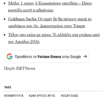
Μόλις 1 στους 4 Ευρωπαίους επενδύει – Πόσο
κοστίζει αυτή η αδράνεια;
Goldman Sachs: Οι τιμές δε θα πέσουν παρά το
«μπλόκο» του Αν. Δικαστηρίου στον Τραμπ
Τέλος στο «χέρι με χέρι»: Τι αλλάζει στα ενοίκια από
τον Απρίλιο 2026
Πηγή: ERTNews
TAGS
#ΕΠΙΚΑΙΡΟΤΗΤΑ
#ΔΙΚΗ ΧΡΥΣΗΣ ΑΥΓΗΣ
#ΕΙΣΑΓΓΕΛΕΑΣ