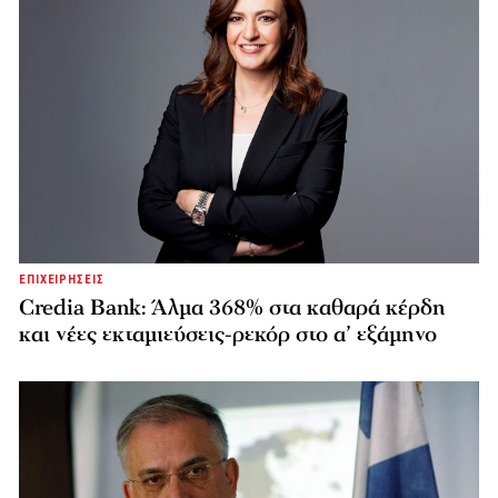
ΕΠΙΧΕΙΡΗΣΕΙΣ
Credia Bank: Άλμα 368% στα καθαρά κέρδη
και νέες εκταμιεύσεις-ρεκόρ στο α’ εξάμηνο