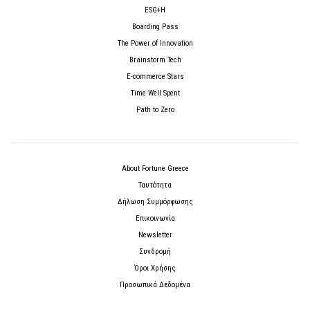
ESG+H
Boarding Pass
The Power of Innovation
Brainstorm Tech
E-commerce Stars
Time Well Spent
Path to Zero
About Fortune Greece
Ταυτότητα
Δήλωση Συμμόρφωσης
Επικοινωνία
Newsletter
Συνδρομή
Όροι Χρήσης
Προσωπικά Δεδομένα