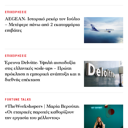
ΕΠΙΧΕΙΡΗΣΕΙΣ
AEGEAN: Ιστορικό ρεκόρ τον Ιούλιο
– Μετέφερε πάνω από 2 εκατομμύρια
επιβάτες
ΕΠΙΧΕΙΡΗΣΕΙΣ
Έρευνα Deloitte: Υψηλή αισιοδοξία
στις ελληνικές scale-ups – Πρώτη
πρόκληση η εμπορική ανάπτυξη και η
διεθνής επέκταση
FORTUNE TALKS
#TheWorkshapers | Μαρία Βερούχη:
«Οι εταιρικές παροχές καθορίζουν
την εργασία του μέλλοντος»