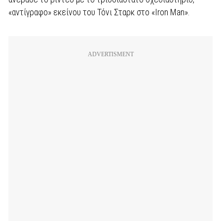
«αντίγραφο» εκείνου του Τόνι Σταρκ στο «Iron Man».