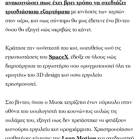
ανακοινώσει πως έχει βρει τρόπο να σχεδιάζει
τρισδιάστατα εξαρτήματα
με κινήσεις των χεριών
στον αέρα, και πως σύντομα θα μας έδειχνε ένα βίντεο
όπου θα εξηγεί πώς ακριβώς το κάνει.
Κράτησε την υπόσχεσή του και, απευθείας από τις
εγκαταστάσεις του
SpaceX
, έδειξε σε όλους πώς
δημιούργησε το εργαστήριο που πραγματοποιεί όλη τη
«μαγεία» του 3D design και ποια εργαλεία
χρησιμοποιεί.
Στο βίντεο, όπου ο Μασκ χειρίζεται έναν πύραυλο στην
οθόνη του υπολογιστή του κουνώντας απλώς τις
παλάμες του, εξηγεί πως δεν χρειάστηκε να φτιάξουν
καινούρια εργαλεία και προγράμματα. Χρησιμοποίησαν
αισθητήρες κίνησης της
Leap Motion
και σχεδιαστικό