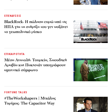
ΕΠΕΝΔΥΣΕΙΣ
BlackRock: Η πώληση ευρώ από τις
ΗΠΑ για τη στήριξη του γεν αυξάνει
το γεωπολιτικό ρίσκο
ΕΠΙΚΑΙΡΟΤΗΤΑ
Μέση Ανατολή: Τουρκία, Σαουδική
Αραβία και Πακιστάν υπογράφουν
αμυντικό σύμφωνο
FORTUNE TALKS
#TheWorkshapers | Μιχάλης
Τυρίμος: The Capacitor Way