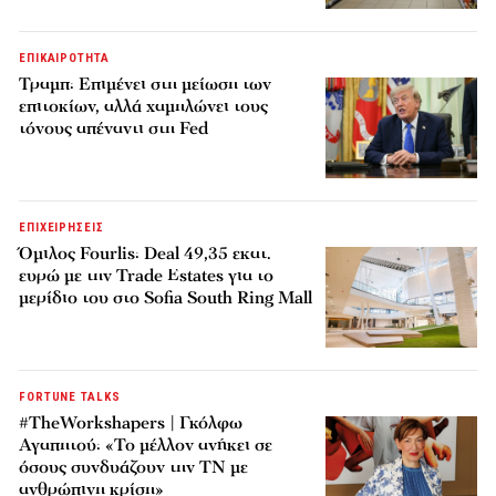
ΕΠΙΚΑΙΡΟΤΗΤΑ
Τραμπ: Επιμένει στη μείωση των
επιτοκίων, αλλά χαμηλώνει τους
τόνους απέναντι στη Fed
ΕΠΙΧΕΙΡΗΣΕΙΣ
Όμιλος Fourlis: Deal 49,35 εκατ.
ευρώ με την Trade Estates για το
μερίδιο του στο Sofia South Ring Mall
FORTUNE TALKS
#TheWorkshapers | Γκόλφω
Αγαπητού: «Το μέλλον ανήκει σε
όσους συνδυάζουν την ΤΝ με
ανθρώπινη κρίση»