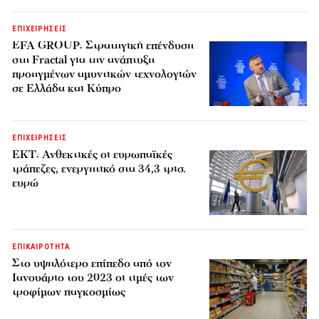
ΕΠΙΧΕΙΡΗΣΕΙΣ
EFA GROUP: Στρατηγική επένδυση
στη Fractal για την ανάπτυξη
προηγμένων αμυντικών τεχνολογιών
σε Ελλάδα και Κύπρο
ΕΠΙΧΕΙΡΗΣΕΙΣ
ΕΚΤ: Ανθεκτικές οι ευρωπαϊκές
τράπεζες, ενεργητικό στα 34,3 τρισ.
ευρώ
ΕΠΙΚΑΙΡΟΤΗΤΑ
Στο υψηλότερο επίπεδο από τον
Ιανουάριο του 2023 οι τιμές των
τροφίμων παγκοσμίως