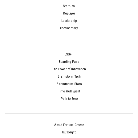
Startups
Καριέρα
Leadership
Commentary
ESG+H
Boarding Pass
The Power of Innovation
Brainstorm Tech
E-commerce Stars
Time Well Spent
Path to Zero
About Fortune Greece
Ταυτότητα