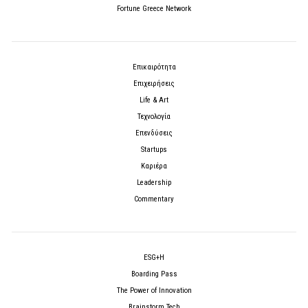
Fortune Greece Network
Επικαιρότητα
Επιχειρήσεις
Life & Art
Τεχνολογία
Επενδύσεις
Startups
Καριέρα
Leadership
Commentary
ESG+H
Boarding Pass
The Power of Innovation
Brainstorm Tech