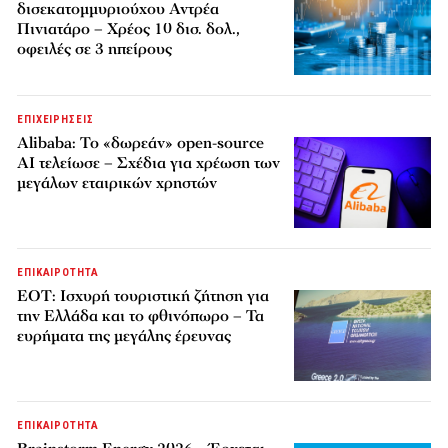
δισεκατομμυριούχου Αντρέα
Πινιατάρο – Χρέος 10 δισ. δολ.,
οφειλές σε 3 ηπείρους
ΕΠΙΧΕΙΡΗΣΕΙΣ
Alibaba: Το «δωρεάν» open-source
AI τελείωσε – Σχέδια για χρέωση των
μεγάλων εταιρικών χρηστών
ΕΠΙΚΑΙΡΟΤΗΤΑ
ΕΟΤ: Ισχυρή τουριστική ζήτηση για
την Ελλάδα και το φθινόπωρο – Τα
ευρήματα της μεγάλης έρευνας
ΕΠΙΚΑΙΡΟΤΗΤΑ