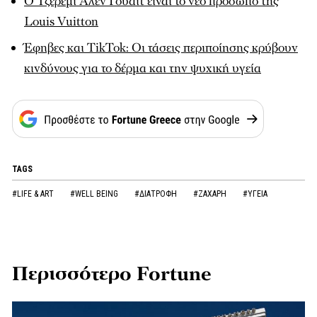
Ο Τζέρεμι Άλεν Γουάιτ είναι το νέο πρόσωπο της
Louis Vuitton
Έφηβες και TikTok: Οι τάσεις περιποίησης κρύβουν
κινδύνους για το δέρμα και την ψυχική υγεία
TAGS
#LIFE & ART
#WELL BEING
#ΔΙΑΤΡΟΦΗ
#ΖΑΧΑΡΗ
#ΥΓΕΙΑ
Περισσότερο Fortune