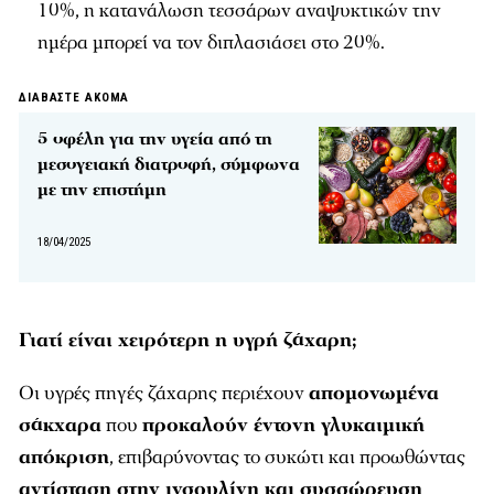
10%, η κατανάλωση τεσσάρων αναψυκτικών την
ημέρα μπορεί να τον διπλασιάσει στο 20%.
ΔΙΑΒΑΣΤΕ ΑΚΟΜΑ
5 οφέλη για την υγεία από τη
μεσογειακή διατροφή, σύμφωνα
με την επιστήμη
18/04/2025
Γιατί είναι χειρότερη η υγρή ζάχαρη;
Οι υγρές πηγές ζάχαρης περιέχουν
απομονωμένα
σάκχαρα
που
προκαλούν έντονη γλυκαιμική
απόκριση
, επιβαρύνοντας το συκώτι και προωθώντας
αντίσταση στην ινσουλίνη και συσσώρευση