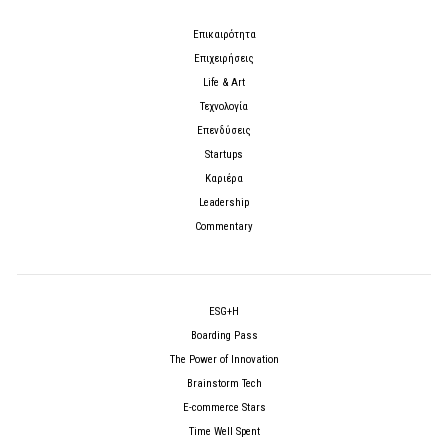
Επικαιρότητα
Επιχειρήσεις
Life & Art
Τεχνολογία
Επενδύσεις
Startups
Καριέρα
Leadership
Commentary
ESG+H
Boarding Pass
The Power of Innovation
Brainstorm Tech
E-commerce Stars
Time Well Spent