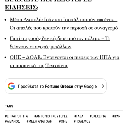
ΕΙΔΗΣΕΙΣ
:
Μέση Ανατολή: Ιράν και Ισραήλ πατούν «φρένο» –
Οι απειλές που κρατούν την περιοχή σε συναγερμό
Γιατί ο χρυσός δεν κέρδισε από τον πόλεμο – Τι
δείχνουν οι αγορές μετάλλων
ΟΗΕ – ΔΟΑΕ: Εντείνονται οι πιέσεις των ΗΠΑ για
τα πυρηνικά της Τεχεράνης
TAGS
#ΕΠΙΚΑΙΡΟΤΗΤΑ
#ΑΝΤΟΝΙΟ ΓΚΟΥΤΕΡΕΣ
#ΓΑΖΑ
#ΕΚΕΧΕΙΡΙΑ
#ΙΡΑΝ
#ΛΙΒΑΝΟΣ
#ΜΕΣΗ ΑΝΑΤΟΛΗ
#ΟΗΕ
#ΠΟΛΕΜΟΣ