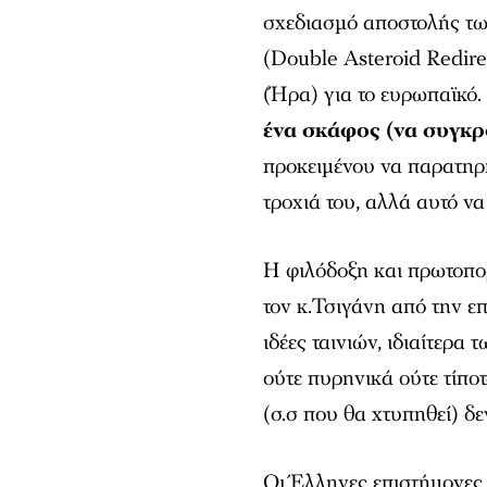
σχεδιασμό αποστολής τ
(Double Asteroid Redirec
(Ήρα) για το ευρωπαϊκό. 
ένα σκάφος (να συγκρο
προκειμένου να παρατηρή
τροχιά του, αλλά αυτό να
Η φιλόδοξη και πρωτοπο
τον κ.Τσιγάνη από την ε
ιδέες ταινιών, ιδιαίτερα 
ούτε πυρηνικά ούτε τίπο
(σ.σ που θα χτυπηθεί) δε
Οι Έλληνες επιστήμονες