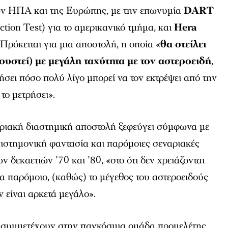
ων ΗΠΑ και της Ευρώπης, με την επωνυμία
DART
tion Test) για το αμερικανικό τμήμα, και
Hera
Πρόκειται για μια αποστολή, η οποία «
θα στείλει
υστεί) με μεγάλη ταχύτητα με τον αστεροειδή
,
σει πόσο πολύ λίγο μπορεί να τον εκτρέψει από την
 το μετρήσει».
ριακή διαστημική αποστολή ξεφεύγει σύμφωνα με
πιστημονική φαντασία και παρόμοιες σεναριακές
των δεκαετιών ’70 και ’80, «στο ότι δεν χρειάζονται
τα παρόμοιο, (καθώς) το μέγεθος του αστεροειδούς
ν είναι αρκετά μεγάλο».
 συμμετέχουν στην παγκόσμια ομάδα προμελέτης