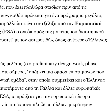
ής, που έχει πληθώρα σταδίων πριν από τις
των, καθότι πρόκειται για ένα πρόγραμμα μεγάλης
παράλληλα «είναι σε εξέλιξη από την
Ευρωπαϊκή
ς
(ΕSA) ο σχεδιασμός της μακέτας του διαστημικού
υστεί” με τον αστεροειδή», όπως ανέφερε ο Έλληνας
ής μελέτης (σ.σ preliminary design work, phase
μαστε σήμερα, “υπάρχει μια ομάδα επιστημόνων που
μονική ομάδα”, στην οποία συμμετέχει και ο Έλληνας
επιστήμονες από τη Γαλλία και άλλες ευρωπαϊκές
 ESA, το πρότζεκτ για την ευρωπαϊκή πλευρά
 ενώ ταυτόχρονα πληθώρα άλλων, μικρότερων