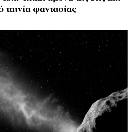
ό ταινία φαντασίας