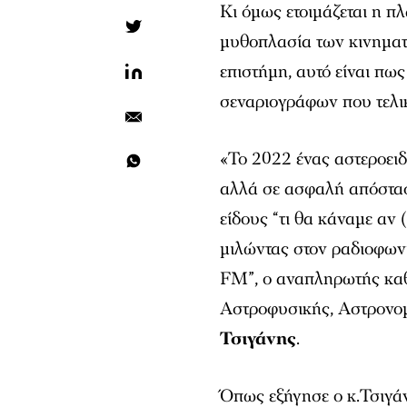
Κι όμως ετοιμάζεται η πλ
μυθοπλασία των κινηματ
επιστήμη, αυτό είναι πως
σεναριογράφων που τελι
«Το 2022 ένας αστεροειδ
αλλά σε ασφαλή απόσταση
είδους “τι θα κάναμε αν 
μιλώντας στον ραδιοφω
FM”, ο αναπληρωτής καθ
Αστροφυσικής, Αστρονο
Τσιγάνης
.
Όπως εξήγησε ο κ.Τσιγά