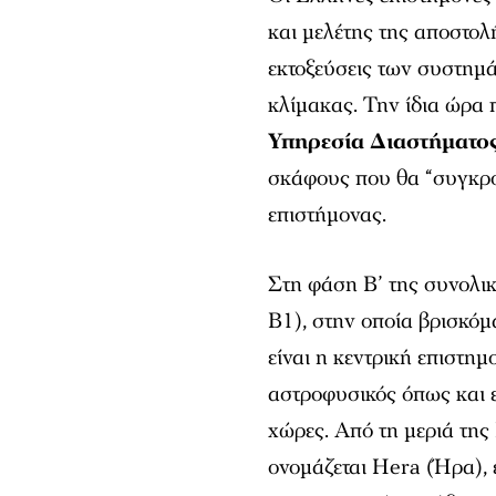
και μελέτης της αποστολ
εκτοξεύσεις των συστημά
κλίμακας. Την ίδια ώρα 
Υπηρεσία Διαστήματο
σκάφους που θα “συγκρο
επιστήμονας.
Στη φάση Β’ της συνολικ
B1), στην οποία βρισκό
είναι η κεντρική επιστη
αστροφυσικός όπως και 
χώρες. Από τη μεριά της
ονομάζεται Hera (Ήρα),