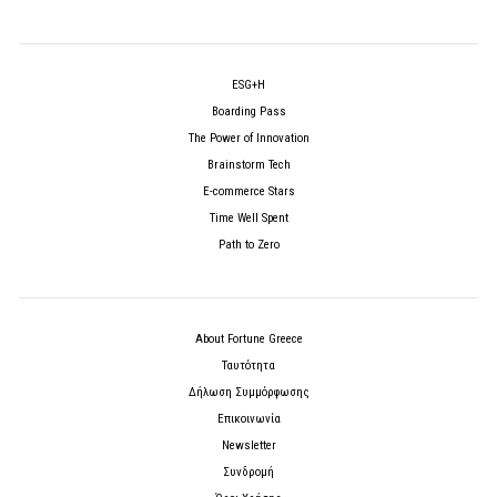
ESG+H
Boarding Pass
The Power of Innovation
Brainstorm Tech
E-commerce Stars
Time Well Spent
Path to Zero
About Fortune Greece
Ταυτότητα
Δήλωση Συμμόρφωσης
Επικοινωνία
Newsletter
Συνδρομή