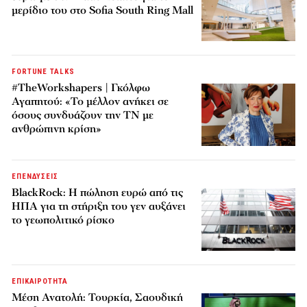
μερίδιο του στο Sofia South Ring Mall
FORTUNE TALKS
#TheWorkshapers | Γκόλφω
Αγαπητού: «Το μέλλον ανήκει σε
όσους συνδυάζουν την ΤΝ με
ανθρώπινη κρίση»
ΕΠΕΝΔΥΣΕΙΣ
BlackRock: Η πώληση ευρώ από τις
ΗΠΑ για τη στήριξη του γεν αυξάνει
το γεωπολιτικό ρίσκο
ΕΠΙΚΑΙΡΟΤΗΤΑ
Μέση Ανατολή: Τουρκία, Σαουδική