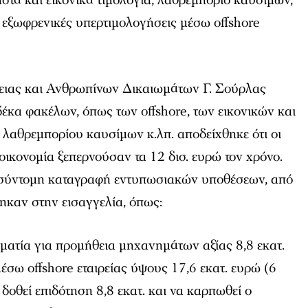
 εξωφρενικές υπερτιμολογήσεις μέσω offshore
ειας και Ανθρωπίνων Δικαιωμάτων Γ. Σούρλας
 δέκα φακέλων, όπως των offshore, των εικονικών και
 λαθρεμπορίου καυσίμων κ.λπ. αποδείχθηκε ότι οι
 οικονομία ξεπερνούσαν τα 12 δισ. ευρώ τον χρόνο.
α σύντομη καταγραφή εντυπωσιακών υποθέσεων, από
ηκαν στην εισαγγελία, όπως:
ματία για προμήθεια μηχανημάτων αξίας 8,8 εκατ.
 μέσω offshore εταιρείας ύψους 17,6 εκατ. ευρώ (6
α δοθεί επιδότηση 8,8 εκατ. και να καρπωθεί ο