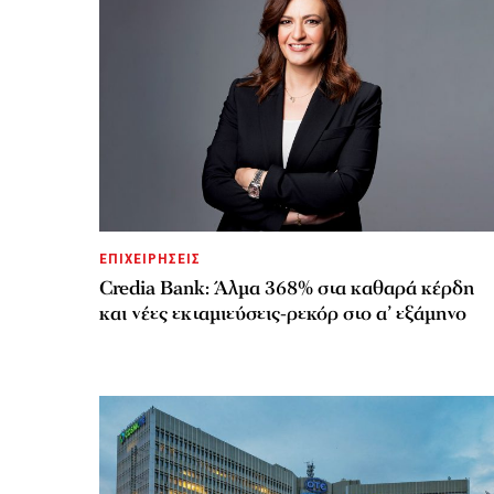
ΕΠΙΧΕΙΡΗΣΕΙΣ
Credia Bank: Άλμα 368% στα καθαρά κέρδη
και νέες εκταμιεύσεις-ρεκόρ στο α’ εξάμηνο