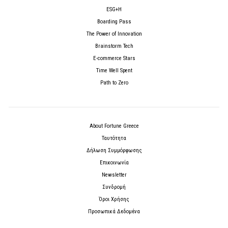
ESG+H
Boarding Pass
The Power of Innovation
Brainstorm Tech
E-commerce Stars
Time Well Spent
Path to Zero
About Fortune Greece
Ταυτότητα
Δήλωση Συμμόρφωσης
Επικοινωνία
Newsletter
Συνδρομή
Όροι Χρήσης
Προσωπικά Δεδομένα