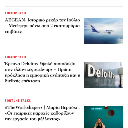
ΕΠΙΧΕΙΡΗΣΕΙΣ
AEGEAN: Ιστορικό ρεκόρ τον Ιούλιο
– Μετέφερε πάνω από 2 εκατομμύρια
επιβάτες
ΕΠΙΧΕΙΡΗΣΕΙΣ
Έρευνα Deloitte: Υψηλή αισιοδοξία
στις ελληνικές scale-ups – Πρώτη
πρόκληση η εμπορική ανάπτυξη και η
διεθνής επέκταση
FORTUNE TALKS
#TheWorkshapers | Μαρία Βερούχη:
«Οι εταιρικές παροχές καθορίζουν
την εργασία του μέλλοντος»