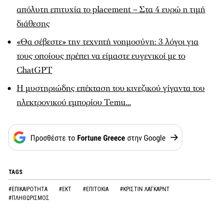
απόλυτη επιτυχία το placement – Στα 4 ευρώ η τιμή
διάθεσης
«Θα σέβεστε» την τεχνητή νοημοσύνη: 3 λόγοι για
τους οποίους πρέπει να είμαστε ευγενικοί με το
ChatGPT
Η μυστηριώδης επέκταση του κινεζικού γίγαντα του
ηλεκτρονικού εμπορίου Temu…
TAGS
#ΕΠΙΚΑΙΡΟΤΗΤΑ
#ΕΚΤ
#ΕΠΙΤΟΚΙΑ
#ΚΡΙΣΤΙΝ ΛΑΓΚΑΡΝΤ
#ΠΛΗΘΩΡΙΣΜΟΣ