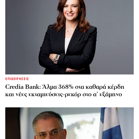
ΕΠΙΧΕΙΡΗΣΕΙΣ
Credia Bank: Άλμα 368% στα καθαρά κέρδη
και νέες εκταμιεύσεις-ρεκόρ στο α’ εξάμηνο